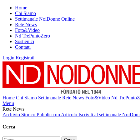
Home
Chi Siamo
Settimanale NoiDonne Online
Rete News
Foto&Video
Nd TrePuntoZero
Sostienici
Contatti
Login
Registrati
Home
Chi Siamo
Settimanale
Rete News
Foto&Video
Nd TrePuntoZ
Menu
Rete News
Archivio Storico
Pubblica un Articolo
Iscriviti al settimanale NoiDon
Cerca