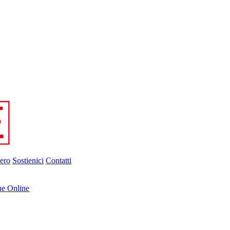
ero
Sostienici
Contatti
ne Online