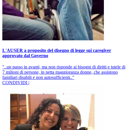
L'AUSER a proposito del disegno di legge sui caregiver
approvato dal Governo
"..un passo in avanti, ma non risponde ai bisogni di diritti e tutele di
7 milioni di persone, in netta maggioranza donne, che assistono
familiari disabili e non autosufficienti.."
CONDIVIDI |