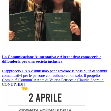
La Comunicazione Aumentativa e Alternativa: conoscerla e
diffonderla per una società inclusiva
L’approccio CAA è utilissimo per agevolare la possibilità di scambi
comunicativi per le persone con autismo e non solo. Il progetto
Comunità ComuniCAAnte di Valeria Petricca e Claudia Sperduti
CONDIVIDI |