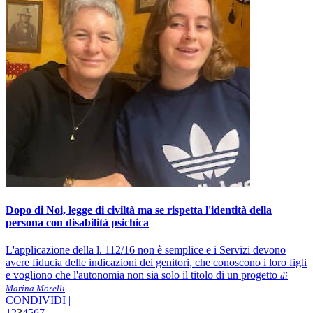
Dopo di Noi, legge di civiltà ma se rispetta l'identità della
persona con disabilità psichica
L'applicazione della l. 112/16 non è semplice e i Servizi devono
avere fiducia delle indicazioni dei genitori, che conoscono i loro figli
e vogliono che l'autonomia non sia solo il titolo di un progetto
di
Marina Morelli
CONDIVIDI |
1
2
3
4
5
6
7