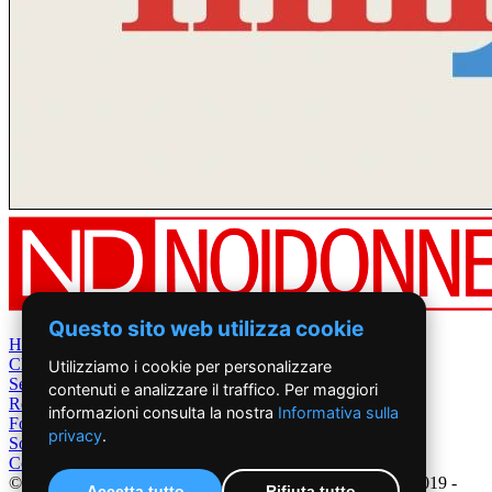
Questo sito web utilizza cookie
Home
Chi Siamo
Utilizziamo i cookie per personalizzare
Settimanale
contenuti e analizzare il traffico. Per maggiori
Rete News
informazioni consulta la nostra
Informativa sulla
Foto&Video
privacy
.
Sostienici
Contatti
©2019 - NoiDonne - Iscrizione ROC n.33421 del 23 /09/ 2019 -
Accetta tutto
Rifiuta tutto