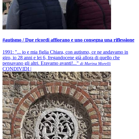
#autismo / Due ricordi affiorano e uno consegna una riflessione
1991: "... io e mia figlia Chiara, con autismo, ce ne andavamo in
giro, io 28 anni e lei 6, fregandocene già allora di quello che
pensavano gli altri. Eravamo avanti!..."
di Marina Morelli
CONDIVIDI |