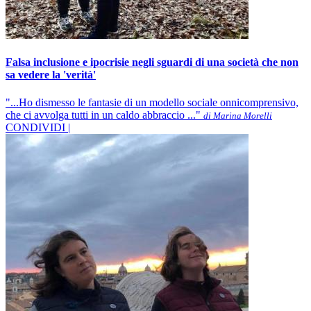
Falsa inclusione e ipocrisie negli sguardi di una società che non
sa vedere la 'verità'
"...Ho dismesso le fantasie di un modello sociale onnicomprensivo,
che ci avvolga tutti in un caldo abbraccio ..."
di Marina Morelli
CONDIVIDI |