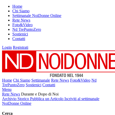
Home
Chi Siamo
Settimanale NoiDonne Online
Rete News
Foto&Video
Nd TrePuntoZero
Sostienici
Contatti
Login
Registrati
Home
Chi Siamo
Settimanale
Rete News
Foto&Video
Nd
TrePuntoZero
Sostienici
Contatti
Menu
Rete News
Durante e Dopo di Noi
Archivio Storico
Pubblica un Articolo
Iscriviti al settimanale
NoiDonne Online
Cerca