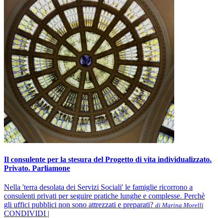
Il consulente per la stesura del Progetto di vita individualizzato.
Privato. Parliamone
Nella 'terra desolata dei Servizi Sociali' le famiglie ricorrono a
consulenti privati per seguire pratiche lunghe e complesse. Perchè
gli uffici pubblici non sono attrezzati e preparati?
di Marina Morelli
CONDIVIDI |