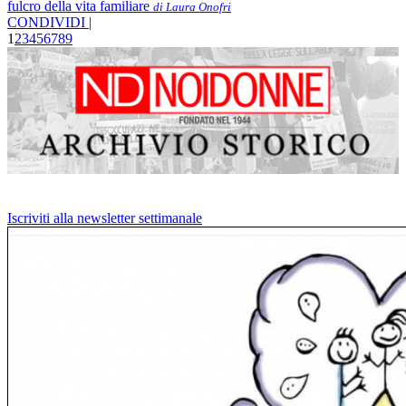
fulcro della vita familiare
di Laura Onofri
CONDIVIDI |
1
2
3
4
5
6
7
8
9
Iscriviti alla newsletter settimanale