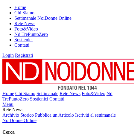
Home
Chi Siamo
Settimanale NoiDonne Online
Rete News
Foto&Video
Nd TrePuntoZero
Sostienici
Contatti
Login
Registrati
Home
Chi Siamo
Settimanale
Rete News
Foto&Video
Nd
TrePuntoZero
Sostienici
Contatti
Menu
Rete News
Archivio Storico
Pubblica un Articolo
Iscriviti al settimanale
NoiDonne Online
Cerca