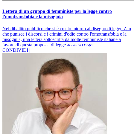
Lettera di un gruppo di femministe per la legge contro
l’omotransfobia e la misoginia
Nel dibattito pubblico che si è creato intorno al disegno di legge Zan
che punisce i discorsi e i crimini d'odio contro l'omotransfobia e la
misoginia, una lettera sottoscritta da molte femministe italiane a
favore di questa proposta di legge
di Laura Onofri
CONDIVIDI |