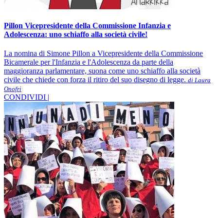
Pillon Vicepresidente della Commissione Infanzia e
Adolescenza: uno schiaffo alla società civile!
La nomina di Simone Pillon a Vicepresidente della Commissione
Bicamerale per l'Infanzia e l'Adolescenza da parte della
maggioranza parlamentare, suona come uno schiaffo alla società
civile che chiede con forza il ritiro del suo disegno di legge.
di Laura
Onofri
CONDIVIDI |