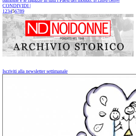
bambine e le ragazze in tutti i Paesi del mondo.
di Laura Onofri
CONDIVIDI |
1
2
3
4
5
6
7
8
9
Iscriviti alla newsletter settimanale