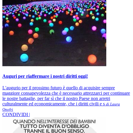
Auguri per riaffermare i nostri diritti oggi!
L'augurio per il prossimo futuro è quello di acquisire sempre
maggiore consapevolezza che è necessario attrezzarci per continuare
le nostre battaglie, per far sì che il nostro Paese non arretri
culturalmente ed economicamente, che i diritti civili e s
di Laura
Onofri
CONDIVIDI |