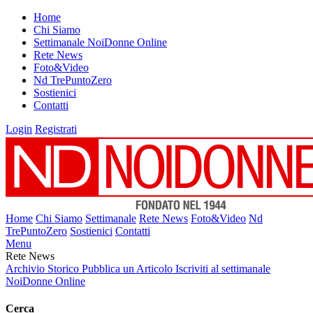
Home
Chi Siamo
Settimanale NoiDonne Online
Rete News
Foto&Video
Nd TrePuntoZero
Sostienici
Contatti
Login
Registrati
Home
Chi Siamo
Settimanale
Rete News
Foto&Video
Nd
TrePuntoZero
Sostienici
Contatti
Menu
Rete News
Archivio Storico
Pubblica un Articolo
Iscriviti al settimanale
NoiDonne Online
Cerca