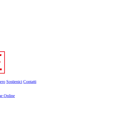
ero
Sostienici
Contatti
ne Online