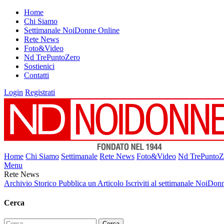
Home
Chi Siamo
Settimanale NoiDonne Online
Rete News
Foto&Video
Nd TrePuntoZero
Sostienici
Contatti
Login
Registrati
Home
Chi Siamo
Settimanale
Rete News
Foto&Video
Nd TrePuntoZ
Menu
Rete News
Archivio Storico
Pubblica un Articolo
Iscriviti al settimanale NoiDon
Cerca