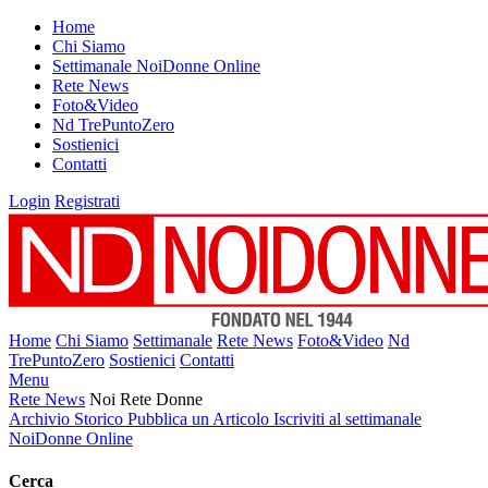
Home
Chi Siamo
Settimanale NoiDonne Online
Rete News
Foto&Video
Nd TrePuntoZero
Sostienici
Contatti
Login
Registrati
Home
Chi Siamo
Settimanale
Rete News
Foto&Video
Nd
TrePuntoZero
Sostienici
Contatti
Menu
Rete News
Noi Rete Donne
Archivio Storico
Pubblica un Articolo
Iscriviti al settimanale
NoiDonne Online
Cerca