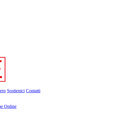
ero
Sostienici
Contatti
ne Online