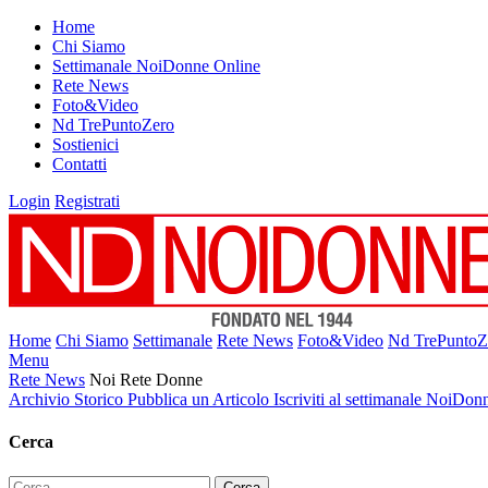
Home
Chi Siamo
Settimanale NoiDonne Online
Rete News
Foto&Video
Nd TrePuntoZero
Sostienici
Contatti
Login
Registrati
Home
Chi Siamo
Settimanale
Rete News
Foto&Video
Nd TrePuntoZ
Menu
Rete News
Noi Rete Donne
Archivio Storico
Pubblica un Articolo
Iscriviti al settimanale NoiDon
Cerca