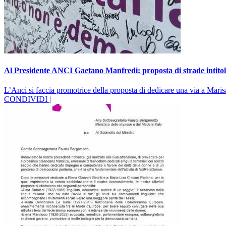
Al Presidente ANCI Gaetano Manfredi: proposta di strade intit
L’Anci si faccia promotrice della proposta di dedicare una via a Marisa
CONDIVIDI |