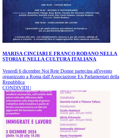
MARISA CINCIARI E FRANCO RODANO NELLA
STORIA E NELLA CULTURA ITALIANA
Venerdì 6 dicembre Noi Rete Donne partecipa all'evento
organizzato a Roma dall'Associazione Ex Parlamentari della
Repubblica
CONDIVIDI |