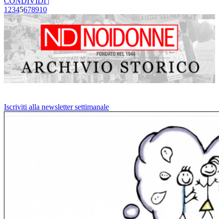
CONDIVIDI |
1
2
3
4
5
6
7
8
9
10
Iscriviti alla newsletter settimanale