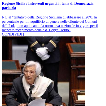
Regione Sicilia / Interventi urgenti in tema di Democrazia
paritaria
NO al "tentativo della Regione Siciliana di abbassare al 20%, la
percentuale per il riequilibrio di genere nelle Giunte dei Comuni
dell’Isola, non applicando la normativa nazionale in vigore per il
mancato recepimento della c.d. Legge Delrio"
CONDIVIDI |