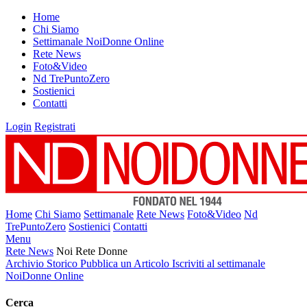
Home
Chi Siamo
Settimanale NoiDonne Online
Rete News
Foto&Video
Nd TrePuntoZero
Sostienici
Contatti
Login
Registrati
Home
Chi Siamo
Settimanale
Rete News
Foto&Video
Nd
TrePuntoZero
Sostienici
Contatti
Menu
Rete News
Noi Rete Donne
Archivio Storico
Pubblica un Articolo
Iscriviti al settimanale
NoiDonne Online
Cerca