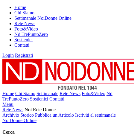
Home
Chi Siamo
Settimanale NoiDonne Online
Rete News
Foto&Video
Nd TrePuntoZero
Sostienici
Contatti
Login
Registrati
Home
Chi Siamo
Settimanale
Rete News
Foto&Video
Nd
TrePuntoZero
Sostienici
Contatti
Menu
Rete News
Noi Rete Donne
Archivio Storico
Pubblica un Articolo
Iscriviti al settimanale
NoiDonne Online
Cerca