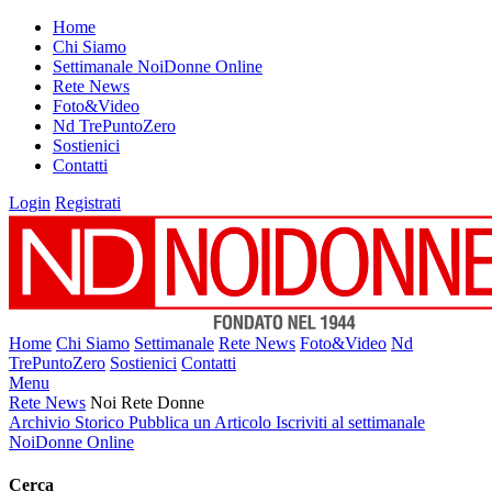
Home
Chi Siamo
Settimanale NoiDonne Online
Rete News
Foto&Video
Nd TrePuntoZero
Sostienici
Contatti
Login
Registrati
Home
Chi Siamo
Settimanale
Rete News
Foto&Video
Nd
TrePuntoZero
Sostienici
Contatti
Menu
Rete News
Noi Rete Donne
Archivio Storico
Pubblica un Articolo
Iscriviti al settimanale
NoiDonne Online
Cerca