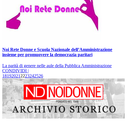
Noi Rete Donne e Scuola Nazionale dell’Amministrazione
insieme per promuovere la democrazia paritari
La parità di genere nelle aule della Pubblica Amministrazione
CONDIVIDI |
18
19
20
21
22
23
24
25
26