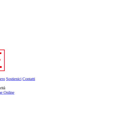
ero
Sostienici
Contatti
rità
ne Online