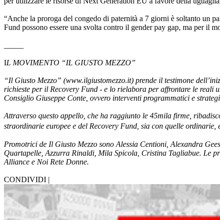
per utilizzare le risorse di Next Generation EU a favore della uguagli
“Anche la proroga del congedo di paternità a 7 giorni è soltanto un pa
Fund possono essere una svolta contro il gender pay gap, ma per il m
_____
I
L MOVIMENTO “IL GIUSTO MEZZO”
“Il Giusto Mezzo” (www.ilgiustomezzo.it) prende il testimone dell’ini
richieste per il Recovery Fund - e lo rielabora per affrontare le reali
Consiglio Giuseppe Conte, ovvero interventi programmatici e strategici
Attraverso questo appello, che ha raggiunto le 45mila firme, ribadiscon
straordinarie europee e del Recovery Fund, sia con quelle ordinarie, e
Promotrici de Il Giusto Mezzo sono Alessia Centioni, Alexandra Gee
Quartapelle, Azzurra Rinaldi, Mila Spicola, Cristina Tagliabue
Alliance e Noi Rete Donne.
CONDIVIDI |