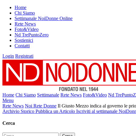
Home
Chi Siamo
Settimanale NoiDonne Online
Rete News
Foto&Video
Nd TrePuntoZero
Sostienici
Contatti
Login
Registrati
Home
Chi Siamo
Settimanale
Rete News
Foto&Video
Nd TrePuntoZ
Menu
Rete News
Noi Rete Donne
Il Giusto Mezzo indica al governo le prio
Archivio Storico
Pubblica un Articolo
Iscriviti al settimanale NoiDon
Cerca