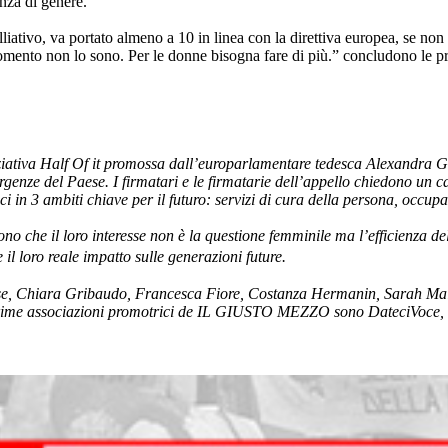
anza di genere.
lliativo, va portato almeno a 10 in linea con la direttiva europea, se 
omento non lo sono. Per le donne bisogna fare di più.” concludono le pr
ziativa Half Of it promossa dall’europarlamentare tedesca Alexandra Ge
 urgenze del Paese. I firmatari e le firmatarie dell’appello chiedono un
 in 3 ambiti chiave per il futuro: servizi di cura della persona, occupa
o che il loro interesse non è la questione femminile ma l’efficienza del 
 il loro reale impatto sulle generazioni future.
se, Chiara Gribaudo, Francesca Fiore, Costanza Hermanin, Sarah Maln
. Le prime associazioni promotrici de IL GIUSTO MEZZO sono Date