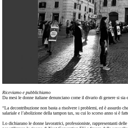
Riceviamo e pubblichiamo
Da mesi le donne italiane denunciano come il divario di genere si sia e
“La decontribuzione non basta a risolvere i problemi, ed è assurdo che si
salariale e l’abolizione della tampon tax, su cui lo scorso anno si è f
Lo dichiarano le donne lavoratrici, professioniste, rappresentanti dell