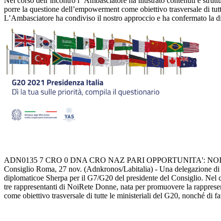
Nel corso dell’incontro l ‘Ambasciatore ha illustrato contenuti e struttu
porre la questione dell’empowerment come obiettivo trasversale di tutt
L’Ambasciatore ha condiviso il nostro approccio e ha confermato la dis
ADN0135 7 CRO 0 DNA CRO NAZ PARI OPPORTUNITA': NOI RETE
Consiglio Roma, 27 nov. (Adnkronos/Labitalia) - Una delegazione di 
diplomaticoe Sherpa per il G7/G20 del presidente del Consiglio. Nel cor
tre rappresentanti di NoiRete Donne, nata per promuovere la rappresent
come obiettivo trasversale di tutte le ministeriali del G20, nonché di f