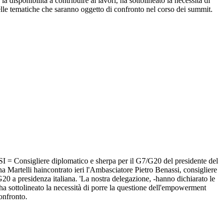
 disponibilità a contribuire ai lavori, ha sottolineato la necessità di
nelle tematiche che saranno oggetto di confronto nel corso dei summit.
e diplomatico e sherpa per il G7/G20 del presidente del
artelli haincontrato ieri l'Ambasciatore Pietro Benassi, consigliere
G20 a presidenza italiana. 'La nostra delegazione, -hanno dichiarato le
ha sottolineato la necessità di porre la questione dell'empowerment
confronto.