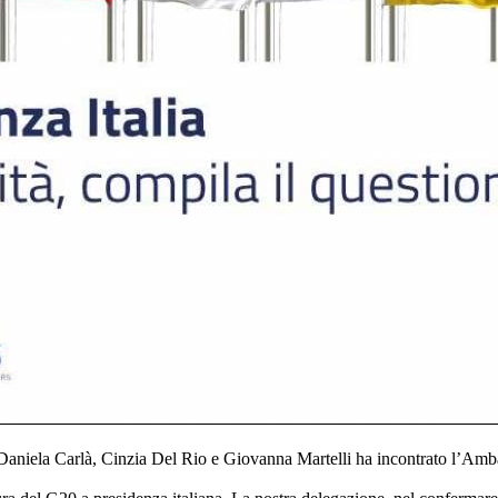
iela Carlà, Cinzia Del Rio e Giovanna Martelli ha incontrato l’Ambas