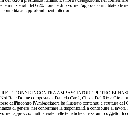
ra del G20 a presidenza italiana. La nostra delegazione, nel confermare la
e le ministeriali del G20, nonché di favorire l’approccio multilaterale 
ponibilità ad approfondimenti ulteriori.
 DONNE INCONTRA AMBASCIATORE PIETRO BENASSI = Consiglier
Noi Rete Donne composta da Daniela Carlà, Cinzia Del Rio e Giovanna M
so dell'incontro l'Ambasciatore ha illustrato contenuti e struttura del 
anza di genere- nel confermare la disponibilità a contribuire ai lavori, 
avorire l'approccio multilaterale nelle tematiche che saranno oggetto di 