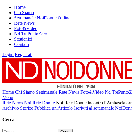
Home
Chi Siamo
Settimanale NoiDonne Online
Rete News
Foto&Video
Nd TrePuntoZero
Sostienici
Contatti
Login
Registrati
Home
Chi Siamo
Settimanale
Rete News
Foto&Video
Nd TrePuntoZ
Menu
Rete News
Noi Rete Donne
Noi Rete Donne incontra l’Ambasciatore 
Archivio Storico
Pubblica un Articolo
Iscriviti al settimanale NoiDon
Cerca