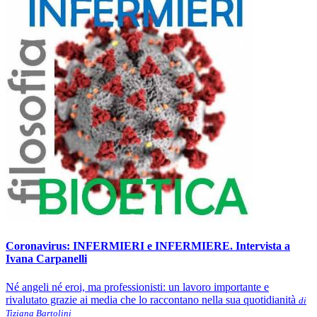
Coronavirus: INFERMIERI e INFERMIERE. Intervista a
Ivana Carpanelli
Né angeli né eroi, ma professionisti: un lavoro importante e
rivalutato grazie ai media che lo raccontano nella sua quotidianità
di
Tiziana Bartolini