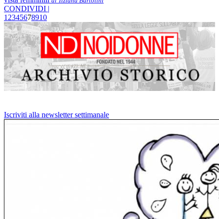
di Tiziana Bartolini
CONDIVIDI |
1
2
3
4
5
6
7
8
9
10
Iscriviti alla newsletter settimanale