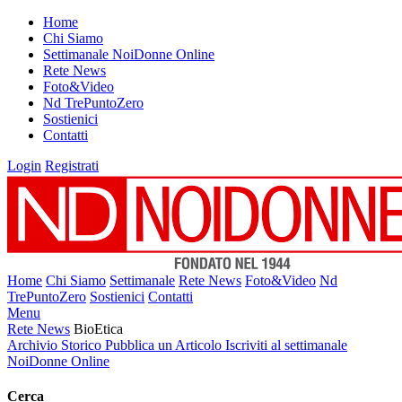
Home
Chi Siamo
Settimanale NoiDonne Online
Rete News
Foto&Video
Nd TrePuntoZero
Sostienici
Contatti
Login
Registrati
Home
Chi Siamo
Settimanale
Rete News
Foto&Video
Nd
TrePuntoZero
Sostienici
Contatti
Menu
Rete News
BioEtica
Archivio Storico
Pubblica un Articolo
Iscriviti al settimanale
NoiDonne Online
Cerca