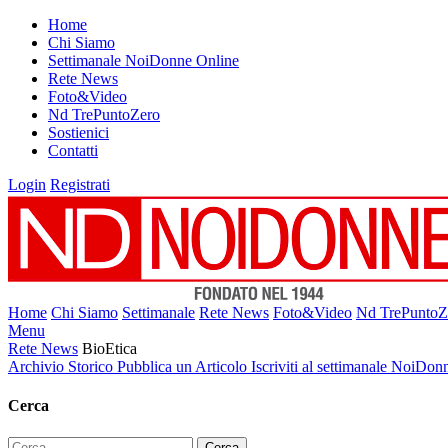
Home
Chi Siamo
Settimanale NoiDonne Online
Rete News
Foto&Video
Nd TrePuntoZero
Sostienici
Contatti
Login
Registrati
Home
Chi Siamo
Settimanale
Rete News
Foto&Video
Nd TrePuntoZ
Menu
Rete News
BioEtica
Archivio Storico
Pubblica un Articolo
Iscriviti al settimanale NoiDon
Cerca