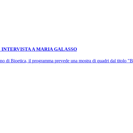
O. INTERVISTA A MARIA GALASSO
aliano di Bioetica, il programma prevede una mostra di quadri dal titolo 