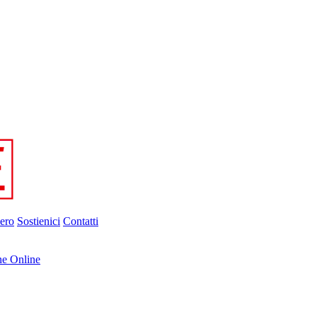
ero
Sostienici
Contatti
ne Online