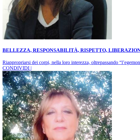
BELLEZZA, RESPONSABILITÀ, RISPETTO, LIBERAZION
Riappropriarsi dei corpi, nella loro interezza, oltrepassando “l’egemon
CONDIVIDI |