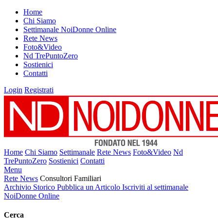
Home
Chi Siamo
Settimanale NoiDonne Online
Rete News
Foto&Video
Nd TrePuntoZero
Sostienici
Contatti
Login
Registrati
Home
Chi Siamo
Settimanale
Rete News
Foto&Video
Nd
TrePuntoZero
Sostienici
Contatti
Menu
Rete News
Consultori Familiari
Archivio Storico
Pubblica un Articolo
Iscriviti al settimanale
NoiDonne Online
Cerca