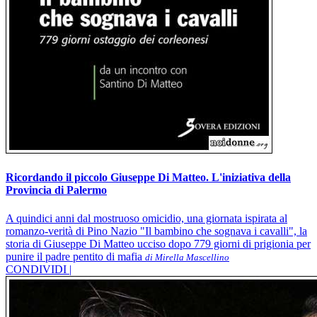
Ricordando il piccolo Giuseppe Di Matteo. L'iniziativa della
Provincia di Palermo
A quindici anni dal mostruoso omicidio, una giornata ispirata al
romanzo-verità di Pino Nazio "Il bambino che sognava i cavalli", la
storia di Giuseppe Di Matteo ucciso dopo 779 giorni di prigionia per
punire il padre pentito di mafia
di Mirella Mascellino
CONDIVIDI |