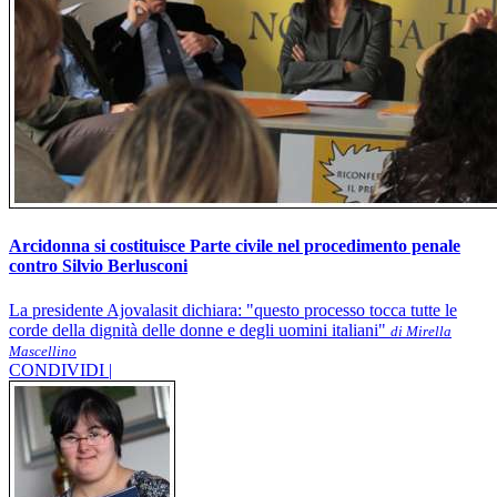
Arcidonna si costituisce Parte civile nel procedimento penale
contro Silvio Berlusconi
La presidente Ajovalasit dichiara: "questo processo tocca tutte le
corde della dignità delle donne e degli uomini italiani"
di Mirella
Mascellino
CONDIVIDI |