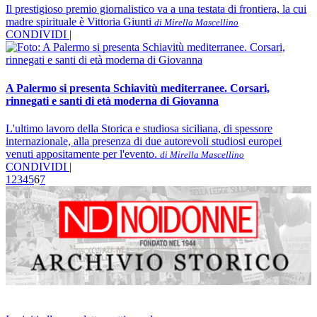
Il prestigioso premio giornalistico va a una testata di frontiera, la cui
madre spirituale è Vittoria Giunti
di Mirella Mascellino
CONDIVIDI |
A Palermo si presenta Schiavitù mediterranee. Corsari,
rinnegati e santi di età moderna di Giovanna
L'ultimo lavoro della Storica e studiosa siciliana, di spessore
internazionale, alla presenza di due autorevoli studiosi europei
venuti appositamente per l'evento.
di Mirella Mascellino
CONDIVIDI |
1
2
3
4
5
6
7