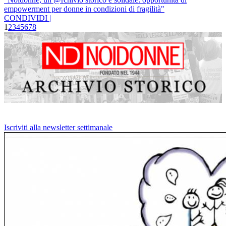
empowerment per donne in condizioni di fragilità"
CONDIVIDI |
1
2
3
4
5
6
7
8
Iscriviti alla newsletter settimanale