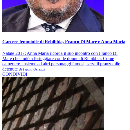
Carcere femminile di Rebibbia, Franco Di Mare e Anna Maria
Natale 2017: Anna Maria ricorda il suo incontro con Franco Di
Mare che andò a festeggiare con le donne di Rebibbia. Come
cameriere, insieme ad altri personaggi famosi, servì il pranzo alle
detenute
di Paola Ortensi
CONDIVIDI |