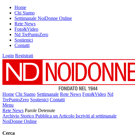
Home
Chi Siamo
Settimanale NoiDonne Online
Rete News
Foto&Video
Nd TrePuntoZero
Sostienici
Contatti
Login
Registrati
Home
Chi Siamo
Settimanale
Rete News
Foto&Video
Nd
TrePuntoZero
Sostienici
Contatti
Menu
Rete News
Parole Detenute
Archivio Storico
Pubblica un Articolo
Iscriviti al settimanale
NoiDonne Online
Cerca