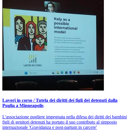
Lavori in corso / Tutela dei diritti dei figli dei detenuti dalla
Puglia a Minneapolis
L'associazione pugliere impegnata nella difesa dei diritti dei bambini
figli di genitori detenuti ha portato il suo contributo al simposio
internazionale 'Gravidanza e post-partum in carcere'