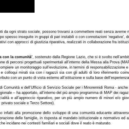
nti da ogni strato sociale, possono trovarsi a commettere reati senza averne n
roppo spesso inseguite in gruppi di pari instabili o con connotazioni ‘negative’
tivi con approcci di giustizia riparativa, realizzati in collaborazione fra istituz
nza con la comunità’
, sostenuto dalla Regione Lazio, che si è svolto nell’ambito
ione di percorsi progettuali sperimentali all’interno della Messa alla Prova (MA
ompiere un monitoraggio sull’evoluzione, in termini di responsabilizzazione e
i e colloqui mirati sia con i ragazzi sia con gli adulti di loro riferimento coi
uto con un punto di vista esterno all’istituzione e sulla base dell’esperienz
e di Comunità e dell’Ufficio di Servizio Sociale per i Minorennidi Roma - anche 
regionale
– ha apportato, all’interno del più ampio programma di MAP dei ragazzi,
ocialità e all’approccio riparativo, per un più ampio numero di minori e/o giov
a, privato sociale e Terzo Settore).
 infatti alla promozione dello sviluppo di una comunità educante attraverso 
borazione delle famiglie, in risposta al mandato istituzionale e normativo ed al
che incidano nei contesti familiari e sociali dove il reato è maturato.