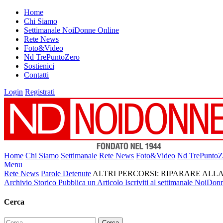
Home
Chi Siamo
Settimanale NoiDonne Online
Rete News
Foto&Video
Nd TrePuntoZero
Sostienici
Contatti
Login
Registrati
Home
Chi Siamo
Settimanale
Rete News
Foto&Video
Nd TrePuntoZ
Menu
Rete News
Parole Detenute
ALTRI PERCORSI: RIPARARE ALL
Archivio Storico
Pubblica un Articolo
Iscriviti al settimanale NoiDon
Cerca