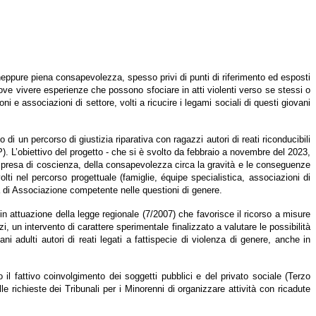
eppure piena consapevolezza, spesso privi di punti di riferimento ed esposti
, dove vivere esperienze che possono sfociare in atti violenti verso se stessi o
ioni e associazioni di settore, volti a ricucire i legami sociali di questi giovani
 di un percorso di giustizia riparativa con ragazzi autori di reati riconducibili
P). L’obiettivo del progetto - che si è svolto da febbraio a novembre del 2023,
 presa di coscienza, della consapevolezza circa la gravità e le conseguenze
nvolti nel percorso progettuale (famiglie, équipe specialistica, associazioni di
a di Associazione competente nelle questioni di genere.
in attuazione della l
egge regionale (7/2007) che favorisce il ricorso a misure
 un intervento di carattere sperimentale finalizzato a valutare le possibilità
ani adulti autori di reati legati a fattispecie di violenza di genere, anche in
il fattivo coinvolgimento dei soggetti pubblici e del privato sociale (Terzo
le richieste dei Tribunali per i Minorenni di organizzare attività con ricadute