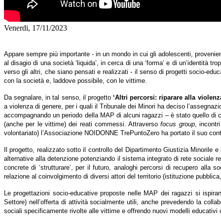
Venerdi, 17/11/2023
Appare sempre più importante - in un mondo in cui gli adolescenti, provenie
al disagio di una società ‘liquida’, in cerca di una ‘forma’ e di un’identità t
verso gli altri, che siano pensati e realizzati - il senso di progetti socio-educa
con la società e, laddove possibile, con le vittime.
Da segnalare, in tal senso, il progetto
‘Altri percorsi: riparare alla viole
a violenza di genere, per i quali il Tribunale dei Minori ha deciso l’assegnaz
accompagnando un periodo della MAP di alcuni ragazzi – è stato quello di c
(anche per le vittime) dei reati commessi
.
Attraverso
focus group
, incontr
volontariato) l’Associazione NOIDONNE TrePuntoZero ha portato il suo contrib
Il progetto, realizzato sotto il controllo del Dipartimento Giustizia Minorile 
alternative alla detenzione potenziando il sistema integrato di rete sociale 
concrete di ‘strutturare’, per il futuro, analoghi percorsi di recupero alla s
relazione al coinvolgimento di diversi attori del territorio (istituzione pubblic
Le progettazioni socio-educative proposte nelle MAP dei ragazzi si ispirano
Settore) nell’offerta di attività socialmente utili, anche prevedendo la colla
sociali specificamente rivolte alle vittime e offrendo nuovi modelli educativi 