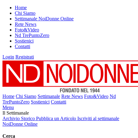
Home
Chi Siamo
Settimanale NoiDonne Online
Rete News
Foto&Video
Nd TrePuntoZero
Sostienici
Contatti
Login
Registrati
Home
Chi Siamo
Settimanale
Rete News
Foto&Video
Nd
TrePuntoZero
Sostienici
Contatti
Menu
Il Settimanale
Archivio Storico
Pubblica un Articolo
Iscriviti al settimanale
NoiDonne Online
Cerca