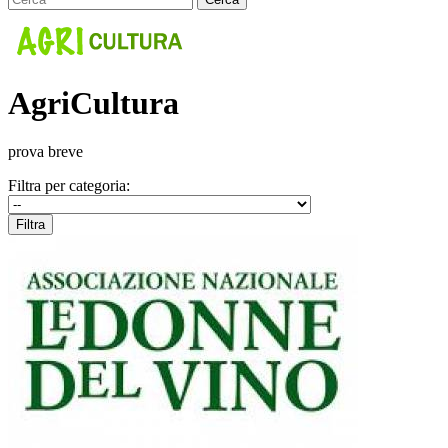
AgriCultura
prova breve
Filtra per categoria: