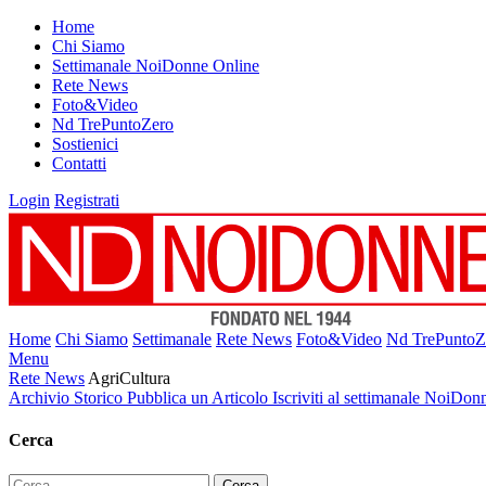
Home
Chi Siamo
Settimanale NoiDonne Online
Rete News
Foto&Video
Nd TrePuntoZero
Sostienici
Contatti
Login
Registrati
Home
Chi Siamo
Settimanale
Rete News
Foto&Video
Nd TrePuntoZ
Menu
Rete News
AgriCultura
Archivio Storico
Pubblica un Articolo
Iscriviti al settimanale NoiDon
Cerca