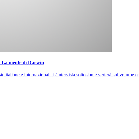
mo La mente di Darwin
iviste italiane e internazionali. L’intervista sottostante verterà sul volu