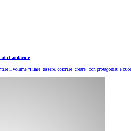
aiuta l’ambiente
re il volume “Filare, tessere, colorare, creare” con protagonisti e buon