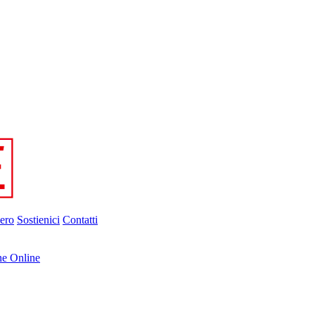
ero
Sostienici
Contatti
ne Online