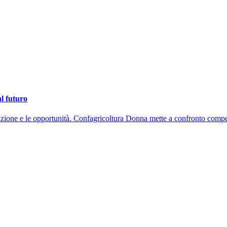
al futuro
ovazione e le opportunità. Confagricoltura Donna mette a confronto com