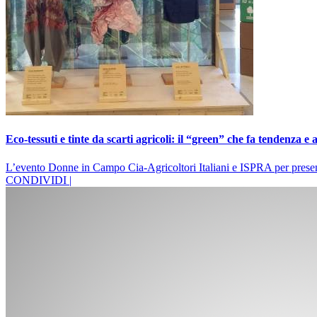
Eco-tessuti e tinte da scarti agricoli: il “green” che fa tendenza e 
L’evento Donne in Campo Cia-Agricoltori Italiani e ISPRA per presenta
CONDIVIDI |