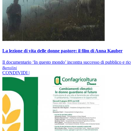
La lezione di vita delle donne pastore: il film di Anna Kauber
Il documentario ‘In questo mondo’ incontra successo di pubblico e ric
Bartolini
CONDIVIDI |