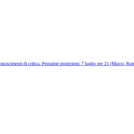
onoscimenti di critica. Prossime proiezioni: 7 luglio ore 21 (Maxxi, R