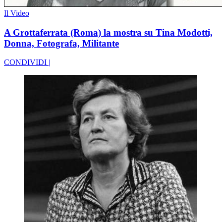
Il Video
A Grottaferrata (Roma) la mostra su Tina Modotti,
Donna, Fotografa, Militante
CONDIVIDI |