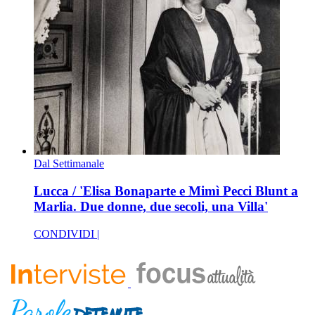
Dal Settimanale
Lucca / 'Elisa Bonaparte e Mimì Pecci Blunt a
Marlia. Due donne, due secoli, una Villa'
CONDIVIDI |