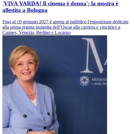
'VIVA VARDA! Il cinema è donna': la mostra è
allestita a Bologna
Fino al 10 gennaio 2027 è aperta al pubblico l'esposizione dedicata
alla prima regista insignita dell’Oscar alla carriera e vincitrice a
Cannes, Venezia, Berlino e Locarno