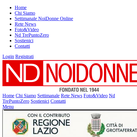
Home
Chi Siamo
Settimanale NoiDonne Online
Rete News
Foto&Video
Nd TrePuntoZero
Sostienici
Contatti
Login
Registrati
Home
Chi Siamo
Settimanale
Rete News
Foto&Video
Nd
TrePuntoZero
Sostienici
Contatti
Menu