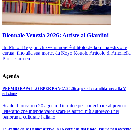
Biennale Venezia 2026: Artiste ai Giardini
'In Minor Keys, in chiave minore' è il titolo della 61ma edizione
curata, fino alla sua morte, da Koyo Kouoh. Articolo di Antonella
Prota–Giurleo
Agenda
PREMIO RAPALLO BPER BANCA 2026: aperte le candidature alla V
edizione
Scade il prossimo 20 agosto il termine per partecipare al premio
letterario che intende valorizzare le autrici più autorevoli nel
panorama culturale italiano
L’Eredità delle Donne: arriva la IX edizione dal titolo 'Paura non avremo'