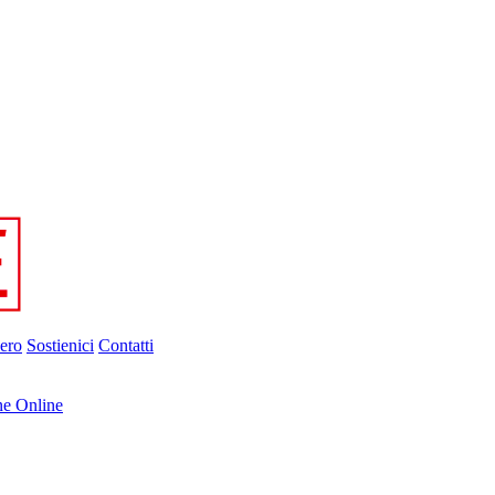
ero
Sostienici
Contatti
ne Online