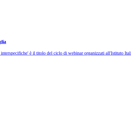
glia
i interspecifiche' è il titolo del ciclo di webinar organizzati all'Istituto