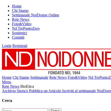
Home
Chi Siamo
Settimanale NoiDonne Online
Rete News
Foto&Video
Nd TrePuntoZero
Sostienici
Contatti
Login
Registrati
Home
Chi Siamo
Settimanale
Rete News
Foto&Video
Nd TrePuntoZ
Menu
Rete News
BioEtica
Archivio Storico
Pubblica un Articolo
Iscriviti al settimanale NoiDon
Cerca