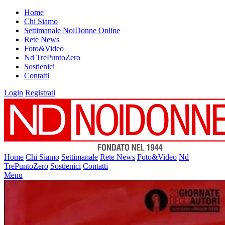
Home
Chi Siamo
Settimanale NoiDonne Online
Rete News
Foto&Video
Nd TrePuntoZero
Sostienici
Contatti
Login
Registrati
Home
Chi Siamo
Settimanale
Rete News
Foto&Video
Nd
TrePuntoZero
Sostienici
Contatti
Menu