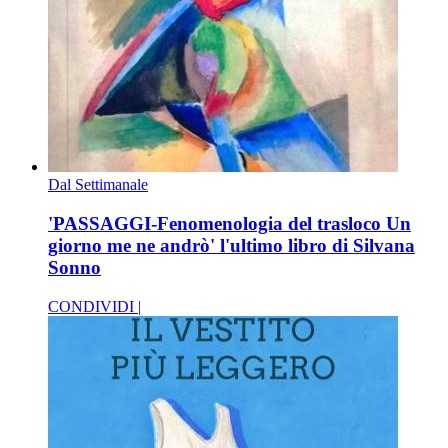
Dal Settimanale
'PASSAGGI-Fenomenologia del trasloco Un
giorno me ne andrò' l'ultimo libro di Silvana
Sonno
CONDIVIDI |