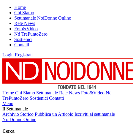
Home
Chi Siamo
Settimanale NoiDonne Online
Rete News
Foto&Video
Nd TrePuntoZero
Sostienici
Contatti
Login
Registrati
Home
Chi Siamo
Settimanale
Rete News
Foto&Video
Nd
TrePuntoZero
Sostienici
Contatti
Menu
Il Settimanale
Archivio Storico
Pubblica un Articolo
Iscriviti al settimanale
NoiDonne Online
Cerca