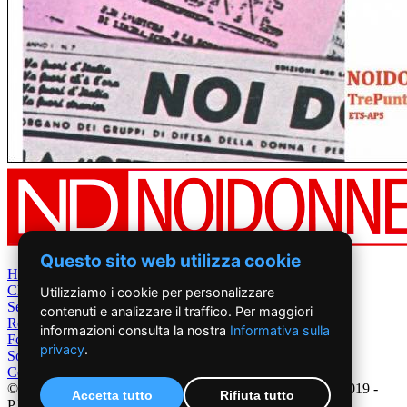
Questo sito web utilizza cookie
Home
Chi Siamo
Utilizziamo i cookie per personalizzare
Settimanale
contenuti e analizzare il traffico. Per maggiori
Rete News
informazioni consulta la nostra
Informativa sulla
Foto&Video
privacy
.
Sostienici
Contatti
©2019 - NoiDonne - Iscrizione ROC n.33421 del 23 /09/ 2019 -
Accetta tutto
Rifiuta tutto
P.IVA 00878931005