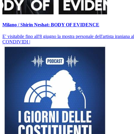
Milano / Shirin Neshat: BODY OF EVIDENCE
E' visitabile fino all'8 giugno la mostra personale dell'artista iranian
CONDIVIDI |