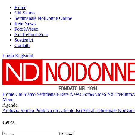
Home
Chi Siamo
Settimanale NoiDonne Online
Rete News
Foto&Video
Nd TrePuntoZero
Sostienici
Contatti
Login
Registrati
Home
Chi Siamo
Settimanale
Rete News
Foto&Video
Nd TrePuntoZ
Menu
Agenda
Archivio Storico
Pubblica un Articolo
Iscriviti al settimanale NoiDon
Cerca