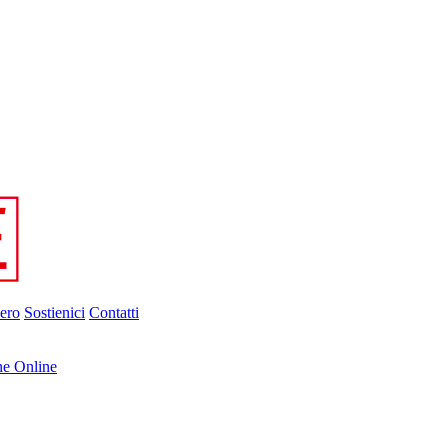
ero
Sostienici
Contatti
ne Online