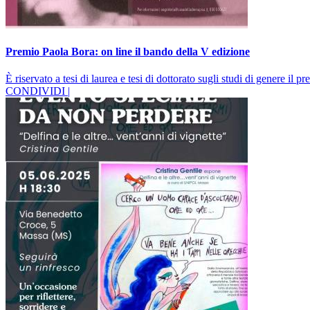
Premio Paola Bora: on line il bando della V edizione
È riservato a tesi di laurea e tesi di dottorato sugli studi di genere il
CONDIVIDI |