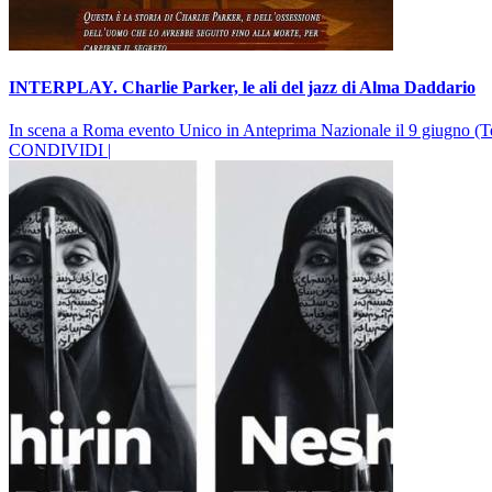
INTERPLAY. Charlie Parker, le ali del jazz di Alma Daddario
In scena a Roma evento Unico in Anteprima Nazionale il 9 giugno (Te
CONDIVIDI |