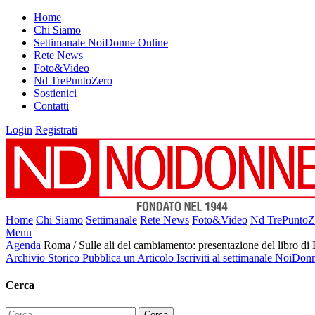
Home
Chi Siamo
Settimanale NoiDonne Online
Rete News
Foto&Video
Nd TrePuntoZero
Sostienici
Contatti
Login
Registrati
Home
Chi Siamo
Settimanale
Rete News
Foto&Video
Nd TrePuntoZ
Menu
Agenda
Roma / Sulle ali del cambiamento: presentazione del libro d
Archivio Storico
Pubblica un Articolo
Iscriviti al settimanale NoiDon
Cerca