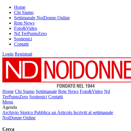
Home
Chi Siamo
Settimanale NoiDonne Online
Rete News
Foto&Video
Nd TrePuntoZero
Sostienici
Contatti
Login
Registrati
Home
Chi Siamo
Settimanale
Rete News
Foto&Video
Nd
TrePuntoZero
Sostienici
Contatti
Menu
Agenda
Archivio Storico
Pubblica un Articolo
Iscriviti al settimanale
NoiDonne Online
Cerca