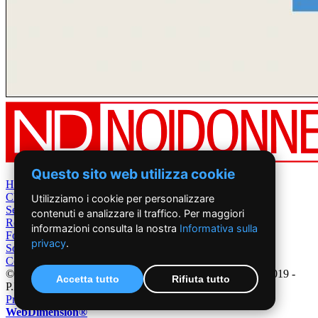
Questo sito web utilizza cookie
Home
Chi Siamo
Utilizziamo i cookie per personalizzare
Settimanale
contenuti e analizzare il traffico. Per maggiori
Rete News
informazioni consulta la nostra
Informativa sulla
Foto&Video
privacy
.
Sostienici
Contatti
©2019 - NoiDonne - Iscrizione ROC n.33421 del 23 /09/ 2019 -
Accetta tutto
Rifiuta tutto
P.IVA 00878931005
Privacy Policy
-
Cookie Policy
|
Creazione Siti Internet
WebDimension®