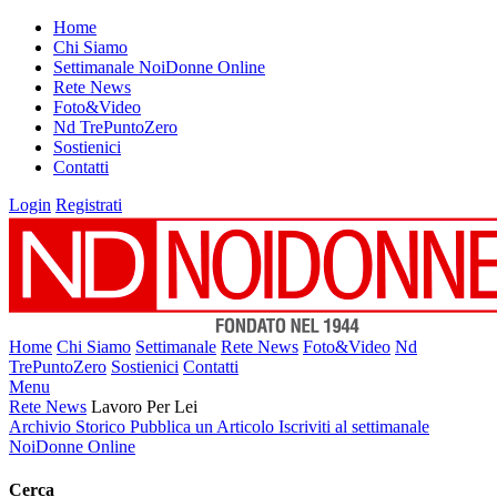
Home
Chi Siamo
Settimanale NoiDonne Online
Rete News
Foto&Video
Nd TrePuntoZero
Sostienici
Contatti
Login
Registrati
Home
Chi Siamo
Settimanale
Rete News
Foto&Video
Nd
TrePuntoZero
Sostienici
Contatti
Menu
Rete News
Lavoro Per Lei
Archivio Storico
Pubblica un Articolo
Iscriviti al settimanale
NoiDonne Online
Cerca