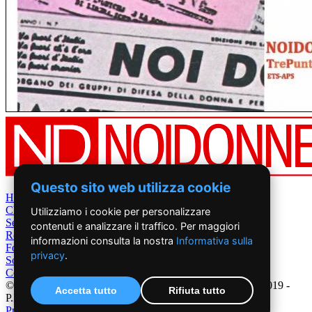
Questo sito web utilizza cookie
Home
Chi Siamo
Utilizziamo i cookie per personalizzare
Settimanale
contenuti e analizzare il traffico. Per maggiori
Rete News
informazioni consulta la nostra
Informativa sulla
Foto&Video
privacy
.
Sostienici
Contatti
©2019 - NoiDonne - Iscrizione ROC n.33421 del 23 /09/ 2019 -
Accetta tutto
Rifiuta tutto
P.IVA 00878931005
Privacy Policy
-
Cookie Policy
|
Creazione Siti Internet