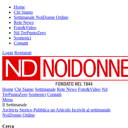
Home
Chi Siamo
Settimanale NoiDonne Online
Rete News
Foto&Video
Nd TrePuntoZero
Sostienici
Contatti
Login
Registrati
Home
Chi Siamo
Settimanale
Rete News
Foto&Video
Nd
TrePuntoZero
Sostienici
Contatti
Menu
Il Settimanale
Archivio Storico
Pubblica un Articolo
Iscriviti al settimanale
NoiDonne Online
Cerca