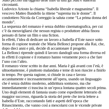
Stato piccolo ma oggetto delle mire di tutti gli Stati e staterelli
circostanti.
Ludovico Ariosto la chiama “Isabella liberale e magnanima”. Il
vescovo Matteo Bandello la ritiene “suprema tra le donne”. Il
condottiero Nicola da Correggio la saluta come “La prima donna del
mondo”.
La sequenza del romanzo è senza dubbio cinematografica, per cui
c’è da meravigliarsi che nessun regista o produttore abbia finora
pensato di farne un film o una fiction.
In effetti, l’idea di dedicare un lavoro a Isabella d’Este nasce sotto
forma di copione teatrale che Maria Bellonci propone alla Rai, che,
dopo dieci anni e più, decide di accantonare il progetto.
La Bellonci riprende quindi il lavoro dandogli una forma diversa ed
in effetti il copione e il romanzo hanno veramente poco a che fare
l’uno con l’altro.
Il romanzo viene scritto in due anni. Maria è già avanti con l’età, è
ultraottantenne, è piuttosto malandata e teme di non riuscire a finirlo
in tempo. Per questa ragione, si chiude in casa e lavora
accanitamente e incessantemente all’opera, usando un linguaggio
che è senza dubbio moderno, addirittura sontuoso, ma che
immediatamente ci trascina in un’epoca lontana quattro secoli prima.
Uno degli elementi di fantasia usato come espediente letterario di
maggior successo, riguarda la storia del prete che invia lettere a
Isabella d’Este, raccontando fatti e aspetti dell’epoca che
Rinascimento, che vanno così a mescolarsi con le vicende private