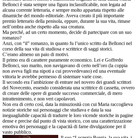
Bellonci è stata sempre una figura inclassificabile, non legata ad
alcuna corrente letteraria, e sempre molto appartata rispetto alle
dinamiche del mondo editoriale. Aveva creato il più importante
premio letterario della penisola, eppure, durante la sua vita, rimase
nell’ombra anche rispetto alla sua creatura.
Ma perché, ad un certo momento, decide di partecipare con un suo
romanzo?
Anzi, con “il” romanzo, in quanto fu l’unico scritto da Bellonci nel
corso della sua vita di studiosa e scrittrice di saggi storici.
C’erano almeno un paio di motivi.
Il primo era di carattere puramente economico. Lei e Goffredo
Bellonci, suo marito, non navigavano di certo nell’oro (la coppia
non aveva figli ma nipoti a cui provvedevano) ed una eventuale
vittoria le avrebbe permesso di sistemare varie cose.
Il secondo era l’ambizione di entrare nel novero dei grandi scrittori
del Novecento, essendo considerata una scrittrice di cassetta, ovvero
di creare delle opere di grande successo commerciale, di mero
intrattenimento, e non veri capolavori.
Non era di certo così, data la minuziosità con cui Maria raccoglieva
notizie storiche sui personaggi che studiava e data la sua
ineguagliabile capacità di tradurre le loro vicende storiche in pagine
dense e precise dal punto di vista storico, con una caratterizzazione
emotiva dei personaggi e la capacità di farne divulgazione per il
vasto pubblico.
Il suo “Lucrezia Borgia, la sua vita, i