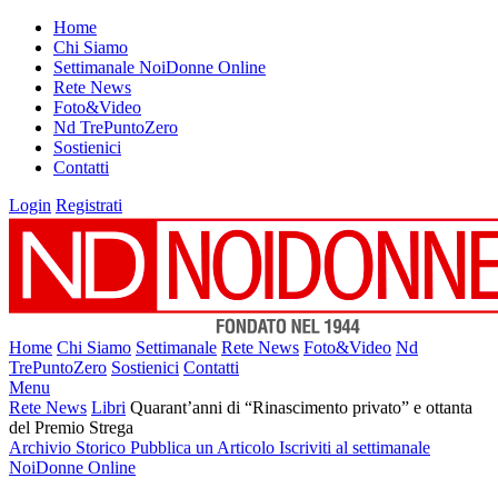
Home
Chi Siamo
Settimanale NoiDonne Online
Rete News
Foto&Video
Nd TrePuntoZero
Sostienici
Contatti
Login
Registrati
Home
Chi Siamo
Settimanale
Rete News
Foto&Video
Nd
TrePuntoZero
Sostienici
Contatti
Menu
Rete News
Libri
Quarant’anni di “Rinascimento privato” e ottanta
del Premio Strega
Archivio Storico
Pubblica un Articolo
Iscriviti al settimanale
NoiDonne Online