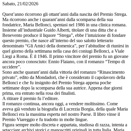
Sabato, 21/02/2026
Quest’anno ricorrono gli ottant’anni dalla nascita del Premio Strega.
Ma ricorrono anche i quarant’anni dalla scomparsa della sua
fondatrice, Maria Bellonci, spentasi nel 1986 in una clinica romana.
Insieme all’industriale Guido Alberti, titolare di una ditta che a
Benevento produce il liquore “Strega”, ebbe l’intuizione di fondare
questo premio, che nasce all’interno del suo salotto letterario
denominato “Gli Amici della domenica”, per l’abitudine di riunirsi in
quel giorno della settimana nella casa dei coniugi Bellonci, a Viale
Liegi a Roma. È il 1946. Il primo vincitore del premio fu un giovane
ancora poco conosciuto: Ennio Flaiano, con il romanzo “Tempo di
uccidere”.
Sono anche quarant’anni dalla vittoria del romanzo “Rinascimento
privato”, edito da Mondadori, che è considerato il capolavoro della
Bellonci e che fu insignito del Premio Strega appena poche
settimane dopo la scomparsa della sua autrice. Appena due giorni
prima, era entrato nella rosa dei finalisti.
A ritirare il premio fu l’editore.
Il romanzo continua, ancora oggi, a vendere moltissimo. Come
aveva già venduto la biografia di Lucrezia Borgia, della quale Maria
Bellonci era la massima esperta nel nostro Paese. Il libro vinse il
Premio Viareggio e fu tradotto in molte lingue.
Figura sempre molto discreta e appartata, studiosa di razza, intenta a
setacciare archivi storici e manoscritti originali in tutta Italia, Maria