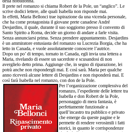
della nobildonna.
Il prete nel romanzo si chiama Robert de la Pole, un “anglico”. Le
scrive dodici lettere, alle quali Isabella non risponde mai.
In effetti, Maria Bellonci trae ispirazione da una vicenda personale,
che ha come protagonista il giovane prete canadese André
Desjardins, il quale, durante il suo soggiorno presso il convento di
Santo Spirito a Roma, decide un giorno di andare a farle visita.
Senza annunciarsi prima. Senza prendere appuntamento. Desjardins
è un ammiratore entusiasta del romanzo su Lucrezia Borgia, che ha
letto in Canada, e vuole assolutamente conoscere l’autrice.
Dopo un po’ di tempo, tornato in Canada, egli invia una lettera a
Maria, rivelando di essere un sacerdote e scusandosi di non
averglielo detto prima. Aggiunge che, in segno di riparazione, lei
potrà anche non rispondergli mai. E così sarà. Maria per qualche
anno riceverà alcune lettere di Desjardins e non risponderà mai. E
così farà Isabella nel romanzo, con don de la Pole.
Per l’organizzazione complessiva del
romanzo, l’espediente delle lettere tra
Isabella e don Robert de la Pole,
personaggio di mera fantasia, è
perfettamente funzionale a
quell’incastro tra pubblico e privato
che emerge da queste pagine e le
permette di rendere verosimili i fatti
storici, in quanto le corrispondenze