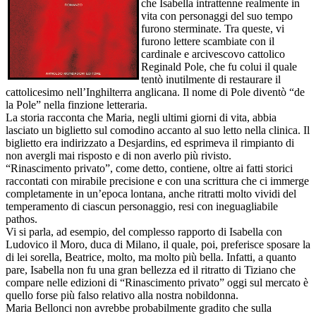
che Isabella intrattenne realmente in
vita con personaggi del suo tempo
furono sterminate. Tra queste, vi
furono lettere scambiate con il
cardinale e arcivescovo cattolico
Reginald Pole, che fu colui il quale
tentò inutilmente di restaurare il
cattolicesimo nell’Inghilterra anglicana. Il nome di Pole diventò “de
la Pole” nella finzione letteraria.
La storia racconta che Maria, negli ultimi giorni di vita, abbia
lasciato un biglietto sul comodino accanto al suo letto nella clinica. Il
biglietto era indirizzato a Desjardins, ed esprimeva il rimpianto di
non avergli mai risposto e di non averlo più rivisto.
“Rinascimento privato”, come detto, contiene, oltre ai fatti storici
raccontati con mirabile precisione e con una scrittura che ci immerge
completamente in un’epoca lontana, anche ritratti molto vividi del
temperamento di ciascun personaggio, resi con ineguagliabile
pathos.
Vi si parla, ad esempio, del complesso rapporto di Isabella con
Ludovico il Moro, duca di Milano, il quale, poi, preferisce sposare la
di lei sorella, Beatrice, molto, ma molto più bella. Infatti, a quanto
pare, Isabella non fu una gran bellezza ed il ritratto di Tiziano che
compare nelle edizioni di “Rinascimento privato” oggi sul mercato è
quello forse più falso relativo alla nostra nobildonna.
Maria Bellonci non avrebbe probabilmente gradito che sulla