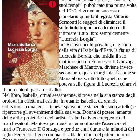
suoi tempi”, pubblicato una prima volta
nel 1939, divenne un successo
planetario quando il regista Vittorio
Sermonti le suggerì di eliminare il
sottotitolo troppo accademico e di
intitolare il suo libro semplicemente
“Lucrezia Borgia”.
In “Rinascimento privato”, che parla
della vita di Isabella d’Este, la figura di
Lucrezia Borgia, che insidia il suo
matrimonio con Francesco II Gonzaga,
Marchese di Mantova, diviene invece
secondaria, quasi marginale. È come se
Maria abbia scritto tutto quello che
poteva sulla figura di Lucrezia ed arrivi
il momento di passare ad altro.
Nel libro, Isabella, ormai sessantenne, si trova nella sua stanza degli
orologi (in effetti mai esistita, in quanto Isabella, da grande
collezionista qual era, li teneva sparsi nelle stanze del suo castello) e
ripercorre gli avvenimenti della sua vita. Donna di potere, amante
delle arti e protettrice degli artisti, Isabella diviene reggente del
marchesato di Mantova per quasi un anno durante l'assenza del
marito Francesco II Gonzaga e per due anni durante la minorità del
figlio Federico. Tiene con mano salda le redini del potere, in uno