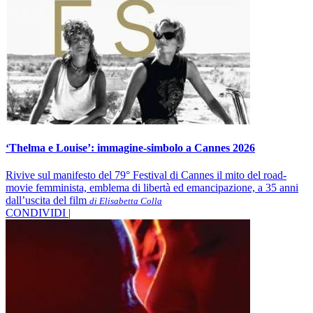
‘Thelma e Louise’: immagine-simbolo a Cannes 2026
Rivive sul manifesto del 79° Festival di Cannes il mito del road-
movie femminista, emblema di libertà ed emancipazione, a 35 anni
dall’uscita del film
di Elisabetta Colla
CONDIVIDI |