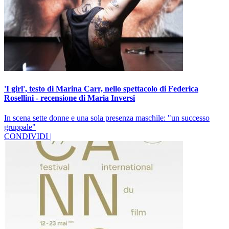
'I girl', testo di Marina Carr, nello spettacolo di Federica
Rosellini - recensione di Maria Inversi
In scena sette donne e una sola presenza maschile: "un successo
gruppale"
CONDIVIDI |