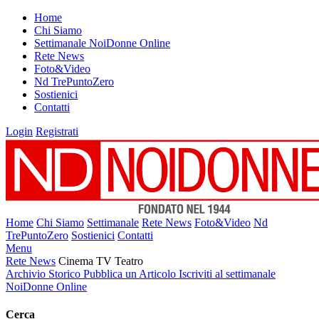
Home
Chi Siamo
Settimanale NoiDonne Online
Rete News
Foto&Video
Nd TrePuntoZero
Sostienici
Contatti
Login
Registrati
Home
Chi Siamo
Settimanale
Rete News
Foto&Video
Nd
TrePuntoZero
Sostienici
Contatti
Menu
Rete News
Cinema TV Teatro
Archivio Storico
Pubblica un Articolo
Iscriviti al settimanale
NoiDonne Online
Cerca