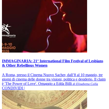
IMMAGINARIA: 21° International Film Festival of Lesbians
& Other Rebellious Women
A Roma, presso il Cinema Nuovo Sacher, dall’8 al 10 maggio, tre
giorni di cinema delle donne tra visioni, politica e desiderio. Il claim
è 'The Power of Love'. Omaggio a Edda Billi
di Elisabetta Colla
CONDIVIDI |