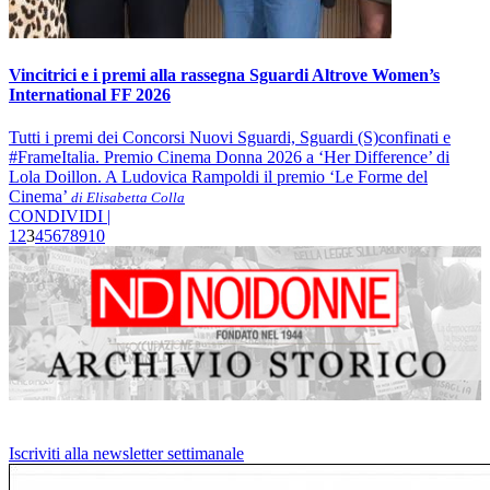
Vincitrici e i premi alla rassegna Sguardi Altrove Women’s
International FF 2026
Tutti i premi dei Concorsi Nuovi Sguardi, Sguardi (S)confinati e
#FrameItalia. Premio Cinema Donna 2026 a ‘Her Difference’ di
Lola Doillon. A Ludovica Rampoldi il premio ‘Le Forme del
Cinema’
di Elisabetta Colla
CONDIVIDI |
1
2
3
4
5
6
7
8
9
10
Iscriviti alla newsletter settimanale