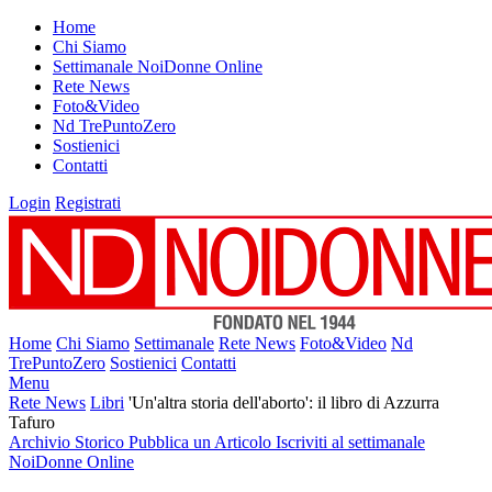
Home
Chi Siamo
Settimanale NoiDonne Online
Rete News
Foto&Video
Nd TrePuntoZero
Sostienici
Contatti
Login
Registrati
Home
Chi Siamo
Settimanale
Rete News
Foto&Video
Nd
TrePuntoZero
Sostienici
Contatti
Menu
Rete News
Libri
'Un'altra storia dell'aborto': il libro di Azzurra
Tafuro
Archivio Storico
Pubblica un Articolo
Iscriviti al settimanale
NoiDonne Online