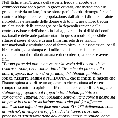
Nell’Italia e nell’Europa della guerra fredda, l’aborto e la
contraccezione sono poste in gioco cruciali, che incrociano due
grandi temi: da un lato, l’ossessione per la bomba demografica e il
controllo biopolitico della popolazione; dall’altro, i diritti e la salute
riproduttiva e sessuale delle donne e di tutti. Questo libro traccia
un’altra storia della campagna per la depenalizzazione della
contraccezione e dell’aborto in Italia, guardando al di là dei confini
nazionali e delle aule parlamentari. In questo modo, è possibile
situare il paese al cuore di una fittissima rete di re-lazioni
transnazionali e restituire voce ai femminismi, alle associazioni per il
birth control, alla stampa e ai milioni di italiani e italiane che
rivendicarono il diritto di amarsi e di decidere quando e se avere
figli.
"
Buona parte del mio interesse per la storia dell’aborto, della
contraccezione, della salute riproduttiva è legata proprio alla
natura, spesso tossica e disinformata, del dibattito pubblico -
spiega
Azzurra Tafuro
a NOIDONNE che le chiede le ragioni che
l'hanno spinta a studiare un argomento che continua ad essere
campo di scontri tra opinioni differenti e inconciliabili
-. È difficile
stabilire oggi quale sia il rapporto fra dibattito pubblico e
storiografia. Tuttavia, non possiamo sottovalutare come il nostro sia
un paese in cui un’associazione anti-scelta può far affiggere
manifesti che diffondono fake news sulla RU-486 definendola come
un 'veleno'; al tempo stesso, gli studi che hanno ricostruito il
processo di depenalizzazione dell’aborto nell’Italia repubblicana