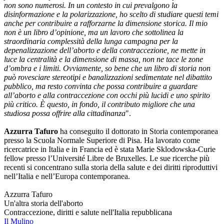
non sono numerosi. In un contesto in cui prevalgono la
disinformazione e la polarizzazione, ho scelto di studiare questi temi
anche per contribuire a rafforzarne la dimensione storica. Il mio
non è un libro d’opinione, ma un lavoro che sottolinea la
straordinaria complessità della lunga campagna per la
depenalizzazione dell’aborto e della contraccezione, ne mette in
luce la centralità e la dimensione di massa, non ne tace le zone
d’ombra e i limiti. Ovviamente, so bene che un libro di storia non
può rovesciare stereotipi e banalizzazioni sedimentate nel dibattito
pubblico, ma resto convinta che possa contribuire a guardare
all’aborto e alla contraccezione con occhi più lucidi e uno spirito
più critico. È questo, in fondo, il contributo migliore che una
studiosa possa offrire alla cittadinanza
".
Azzurra Tafuro
ha conseguito il dottorato in Storia contemporanea
presso la Scuola Normale Superiore di Pisa. Ha lavorato come
ricercatrice in Italia e in Francia ed è stata Marie Sklodowska-Curie
fellow presso l’Université Libre de Bruxelles. Le sue ricerche più
recenti si concentrano sulla storia della salute e dei diritti riproduttivi
nell’Italia e nell’Europa contemporanea.
Azzurra Tafuro
Un'altra storia dell'aborto
Contraccezione, diritti e salute nell'Italia repubblicana
Il Mulino