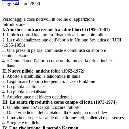
pagg 344 euro 28,00
Personaggi e cose notevoli in ordine di apparizione
Introduzione
I. Aborto e contraccezione fra i due blocchi (1950-1961)
1. Il birth control italiano tra filoamericanismo e biopolitica
2. La ri-depenalizzazione dell’aborto in Unione Sovietica e l’UDI
(1955-1956)
3. Una presa di parola: comuniste e comunisti su aborto e
contraccezione
4. «Denunciamo l’aborto come un dramma»: la prima inchiesta
italiana
II. Nuove pillole, antiche fobie (1962-1972)
1. Aborto e disabilità: la talidomide in Italia
2. Legittimare l’aborto terapeutico: il caso Finkbine
3. La pillola «cattolica»
4. La pillola «socialista»
5. Autodenunce nel blocco occidentale
III. La salute riproduttiva come campo di lotta (1973-1974)
1. Un atto medico? Depoliticizzare l’aborto
2. Dalla «medicina del capitale» alla «medicina maschile»
3. Il movimento per la salute delle donne: reti, collettivi e passeuses
4. Streghe e mediche
IV. Una rivoluzione: il metodo Karman