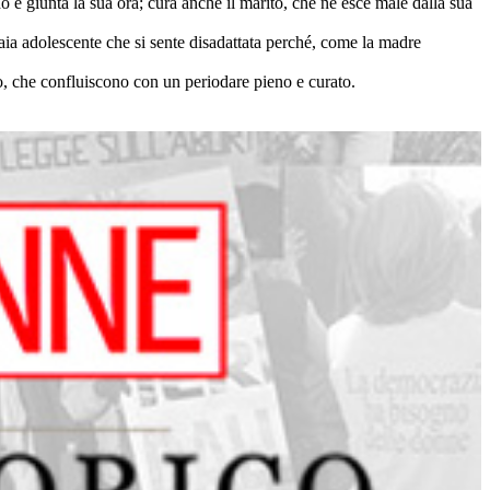
 è giunta la sua ora; cura anche il marito, che ne esce male dalla sua
Gaia adolescente che si sente disadattata perché, come la madre
tto, che confluiscono con un periodare pieno e curato.