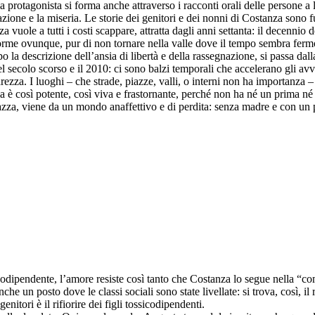
a protagonista si forma anche attraverso i racconti orali delle persone a l
nazione e la miseria. Le storie dei genitori e dei nonni di Costanza sono
 vuole a tutti i costi scappare, attratta dagli anni settanta: il decennio de
dorme ovunque, pur di non tornare nella valle dove il tempo sembra ferm
 la descrizione dell’ansia di libertà e della rassegnazione, si passa dal
el secolo scorso e il 2010: ci sono balzi temporali che accelerano gli av
ezza. I luoghi ‒ che strade, piazze, valli, o interni non ha importanza ‒
ia è così potente, così viva e frastornante, perché non ha né un prima 
za, viene da un mondo anaffettivo e di perdita: senza madre e con un p
codipendente, l’amore resiste così tanto che Costanza lo segue nella “c
 un posto dove le classi sociali sono state livellate: si trova, così, il r
enitori è il rifiorire dei figli tossicodipendenti.