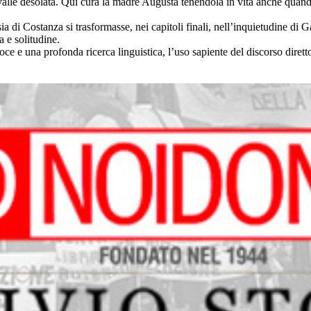
valle desolata. Qui cura la madre Augusta tenendola in vita anche quando
a di Costanza si trasformasse, nei capitoli finali, nell’inquietudine di 
a e solitudine.
veloce e una profonda ricerca linguistica, l’uso sapiente del discorso dire