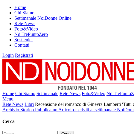
Home
Chi Siamo
Settimanale NoiDonne Online
Rete News
Foto&Video
Nd TrePuntoZero
Sostienici
Contatti
Login
Registrati
Home
Chi Siamo
Settimanale
Rete News
Foto&Video
Nd TrePuntoZ
Menu
Rete News
Libri
Recensione del romanzo di Ginevra Lamberti 'Tutti 
Archivio Storico
Pubblica un Articolo
Iscriviti al settimanale NoiDon
Cerca