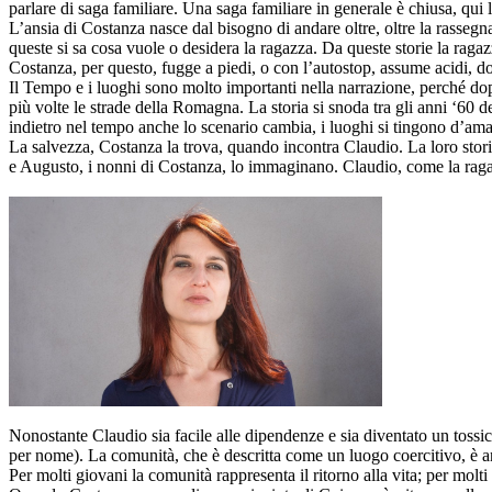
parlare di saga familiare. Una saga familiare in generale è chiusa, qui l
L’ansia di Costanza nasce dal bisogno di andare oltre, oltre la rasseg
queste si sa cosa vuole o desidera la ragazza. Da queste storie la ragazza
Costanza, per questo, fugge a piedi, o con l’autostop, assume acidi, 
Il Tempo e i luoghi sono molto importanti nella narrazione, perché dopo
più volte le strade della Romagna. La storia si snoda tra gli anni ‘60 d
indietro nel tempo anche lo scenario cambia, i luoghi si tingono d’amar
La salvezza, Costanza la trova, quando incontra Claudio. La loro stor
e Augusto, i nonni di Costanza, lo immaginano. Claudio, come la ragaz
Nonostante Claudio sia facile alle dipendenze e sia diventato un tossi
per nome). La comunità, che è descritta come un luogo coercitivo, è anche
Per molti giovani la comunità rappresenta il ritorno alla vita; per molti g