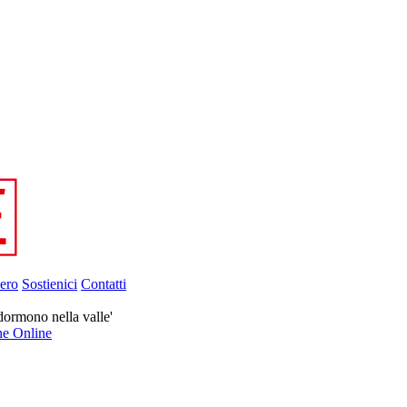
ero
Sostienici
Contatti
dormono nella valle'
ne Online