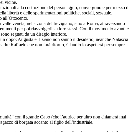
ei vicine.
 funzionali alla costruzione del personaggio, convergono e per mezzo di
lla libertà e delle sperimentazioni politiche, sociali, sessuale.
o all’Ottocento.
la valle veneta, nella zona del trevigiano, sino a Roma, attraversando
venimenti per poi riavvolgerli su loro stessi. Con il movimento avanti e
 sono segnati da un disagio interiore.
né un dopo: Augusta e Tiziano non sanno il desiderio, neanche Natascia
adre Raffaele che non farà ritorno, Claudio lo aspetterà per sempre.
omunità” con il grande Capo (che l’autrice per altro non chiamerà mai
agazzo di borgata accanto al figlio dell’industriale.