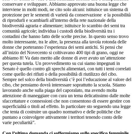
conservare e sviluppare. Abbiamo approvato una buona legge che
interviene in molti modi, ne cito solo alcuni: istituisce un sistema di
protezione per le sementi di varietà da conservazione e la possibilità
di riprodurli e scambiarli all'interno della rete nazionale della
biodiversità agraria e alimentare; istituisce lo scambio dei semi tra
comunità agricole; individua i custodi della biodiversità tra i
contadini che hanno fatto delle scelte precise. In questo senso trovo
molto interessante, tra le altre, la presenza alla tavola rotonda delle
donne che porteranno l’esperienza dei semi antichi. Si pensi che
all’inizio del Novecento si coltivavano 400 tipi di grano, oggi ne
abbiamo 8! Va dato merito alle donne di aver avuto un’attenzione
per questa tutela. Un provvedimento su cui siamo impegnati in
Senato è quello contro gli sprechi alimentari, con tutti i temi correlati
come quello dei rifiuti o della possibilità di riutilizzo del cibo.
Sempre nel solco della biodiversità c’è poi l’educazione al valore del
cibo, che pensiamo dovrà interessare soprattutto la scuola. Stiamo
lavorando anche sulla piaga del caporalato, ma avendo molta
attenzione di maneggiare con cura un tema delicatissimo dalle molte
sfaccettature e connessioni che non consentono di essere gestire con
superficialità o titoli ad effetto. In particolare sto seguendo una legge
che tenta di costruire un quadro normativo e delle politiche che
puntano a coinvolgere attivamente i territori tenendo conto delle
varie peculiarità”.
Con l’ultima domanda ci soffermiamo sullo specifico femminile