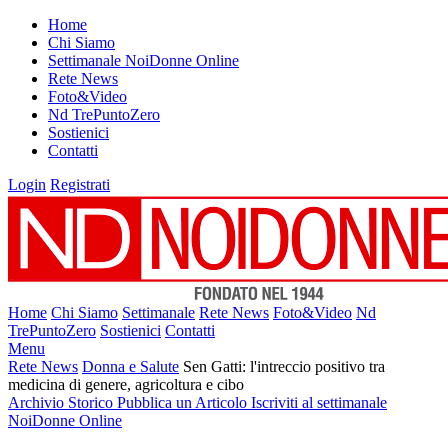
Home
Chi Siamo
Settimanale NoiDonne Online
Rete News
Foto&Video
Nd TrePuntoZero
Sostienici
Contatti
Login
Registrati
Home
Chi Siamo
Settimanale
Rete News
Foto&Video
Nd
TrePuntoZero
Sostienici
Contatti
Menu
Rete News
Donna e Salute
Sen Gatti: l'intreccio positivo tra
medicina di genere, agricoltura e cibo
Archivio Storico
Pubblica un Articolo
Iscriviti al settimanale
NoiDonne Online