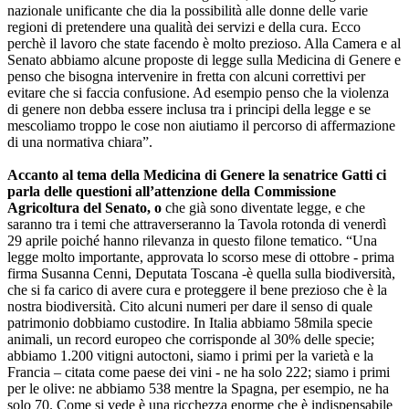
nazionale unificante che dia la possibilità alle donne delle varie
regioni di pretendere una qualità dei servizi e della cura. Ecco
perchè il lavoro che state facendo è molto prezioso. Alla Camera e al
Senato abbiamo alcune proposte di legge sulla Medicina di Genere e
penso che bisogna intervenire in fretta con alcuni correttivi per
evitare che si faccia confusione. Ad esempio penso che la violenza
di genere non debba essere inclusa tra i principi della legge e se
mescoliamo troppo le cose non aiutiamo il percorso di affermazione
di una normativa chiara”.
Accanto al tema della Medicina di Genere la senatrice Gatti ci
parla delle questioni all’attenzione della Commissione
Agricoltura del Senato, o
che già sono diventate legge, e che
saranno tra i temi che attraverseranno la Tavola rotonda di venerdì
29 aprile poiché hanno rilevanza in questo filone tematico. “Una
legge molto importante, approvata lo scorso mese di ottobre - prima
firma Susanna Cenni, Deputata Toscana -è quella sulla biodiversità,
che si fa carico di avere cura e proteggere il bene prezioso che è la
nostra biodiversità. Cito alcuni numeri per dare il senso di quale
patrimonio dobbiamo custodire. In Italia abbiamo 58mila specie
animali, un record europeo che corrisponde al 30% delle specie;
abbiamo 1.200 vitigni autoctoni, siamo i primi per la varietà e la
Francia – citata come paese dei vini - ne ha solo 222; siamo i primi
per le olive: ne abbiamo 538 mentre la Spagna, per esempio, ne ha
solo 70. Come si vede è una ricchezza enorme che è indispensabile