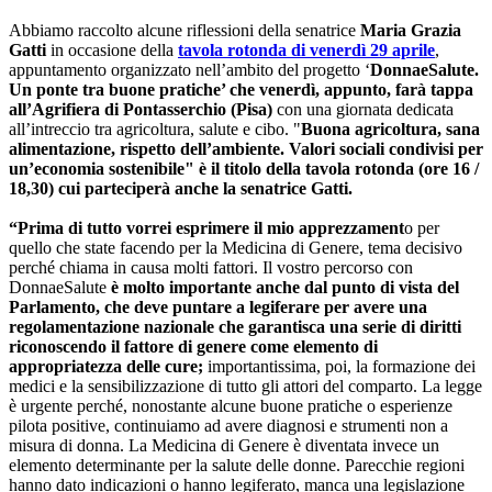
Abbiamo raccolto alcune riflessioni della senatrice
Maria Grazia
Gatti
in occasione della
tavola rotonda di venerdì 29 aprile
,
appuntamento organizzato nell’ambito del progetto ‘
DonnaeSalute.
Un ponte tra buone pratiche’ che venerdì, appunto, farà tappa
all’Agrifiera di Pontasserchio (Pisa)
con una giornata dedicata
all’intreccio tra agricoltura, salute e cibo. "
Buona agricoltura, sana
alimentazione, rispetto dell’ambiente. Valori sociali condivisi per
un’economia sostenibile" è il titolo della tavola rotonda (ore 16 /
18,30) cui parteciperà anche la senatrice Gatti.
“Prima di tutto vorrei esprimere il mio apprezzament
o per
quello che state facendo per la Medicina di Genere, tema decisivo
perché chiama in causa molti fattori. Il vostro percorso con
DonnaeSalute
è molto importante anche dal punto di vista del
Parlamento, che deve puntare a legiferare per avere una
regolamentazione nazionale che garantisca una serie di diritti
riconoscendo il fattore di genere come elemento di
appropriatezza delle cure;
importantissima, poi, la formazione dei
medici e la sensibilizzazione di tutto gli attori del comparto. La legge
è urgente perché, nonostante alcune buone pratiche o esperienze
pilota positive, continuiamo ad avere diagnosi e strumenti non a
misura di donna. La Medicina di Genere è diventata invece un
elemento determinante per la salute delle donne. Parecchie regioni
hanno dato indicazioni o hanno legiferato, manca una legislazione