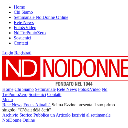
Home
Chi Siamo
Settimanale NoiDonne Online
Rete News
Foto&Video
Nd TrePuntoZero
Sostienici
Contatti
Login
Registrati
Home
Chi Siamo
Settimanale
Rete News
Foto&Video
Nd
TrePuntoZero
Sostienici
Contatti
Menu
Rete News
Focus Attualità
Selma Ezzine presenta il suo primo
singolo: “C’était déjà écrit”
Archivio Storico
Pubblica un Articolo
Iscriviti al settimanale
NoiDonne Online