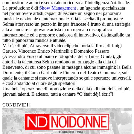
compositori e autori e senza alcun ricorso all’Intelligenza Artificiale.
La produzione è di
Show Management
, un’agenzia specializzata
nel promuovere artisti capaci di lasciare un segno nel panorama
musicale nazionale e internazionale. Già la scelta di promuovere
Selma attraverso un pezzo in lingua francese è frutto di una strategia
atta a lanciare la giovane artista in un mercato discografico
internazionale ed a proporre qualcosa di innovativo, distinguibile tra
tutto il panorama musicale attuale.
Ma c’è di più. Attraverso il videoclip che porta la firma di Luigi
Caruso, Vincenzo Enrico Martinelli e Domenico Passaro
(Alessandro Fusco al piano e fotografia della Timea Guida), gli
autori e la talentuosa Selma rendono un omaggio alla città di
Benevento, di cui sono passate in rassegna alcune immagini: la Bella
Dormiente, il Corso Garibaldi e l’interno del Teatro Comunale, sul
quale la cantante si muove interpretando sogni e speranze universali,
e così andando al cuore degli spettatori.
Una bella operazione di promozione della città e di uno dei suoi più
giovani talenti. E adesso, tutti a cantare “C’était déjà écrit”!
CONDIVIDI |