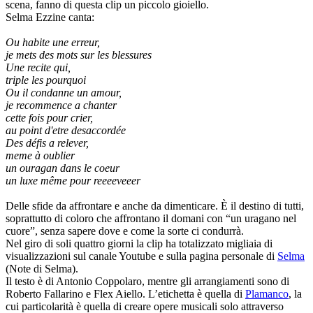
scena, fanno di questa clip un piccolo gioiello.
Selma Ezzine canta:
Ou habite une erreur,
je mets des mots sur les blessures
Une recite qui,
triple les pourquoi
Ou il condanne un amour,
je recommence a chanter
cette fois pour crier,
au point d'etre desaccordée
Des défis a relever,
meme à oublier
un ouragan dans le coeur
un luxe même pour reeeeveeer
Delle sfide da affrontare e anche da dimenticare. È il destino di tutti,
soprattutto di coloro che affrontano il domani con “un uragano nel
cuore”, senza sapere dove e come la sorte ci condurrà.
Nel giro di soli quattro giorni la clip ha totalizzato migliaia di
visualizzazioni sul canale Youtube e sulla pagina personale di
Selma
(Note di Selma).
Il testo è di Antonio Coppolaro, mentre gli arrangiamenti sono di
Roberto Fallarino e Flex Aiello. L’etichetta è quella di
Plamanco
, la
cui particolarità è quella di creare opere musicali solo attraverso