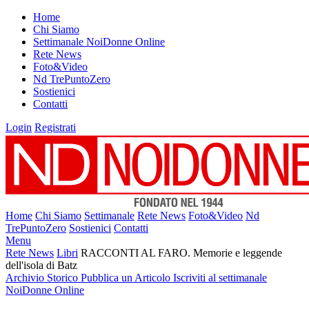
Home
Chi Siamo
Settimanale NoiDonne Online
Rete News
Foto&Video
Nd TrePuntoZero
Sostienici
Contatti
Login
Registrati
Home
Chi Siamo
Settimanale
Rete News
Foto&Video
Nd
TrePuntoZero
Sostienici
Contatti
Menu
Rete News
Libri
RACCONTI AL FARO. Memorie e leggende
dell'isola di Batz
Archivio Storico
Pubblica un Articolo
Iscriviti al settimanale
NoiDonne Online