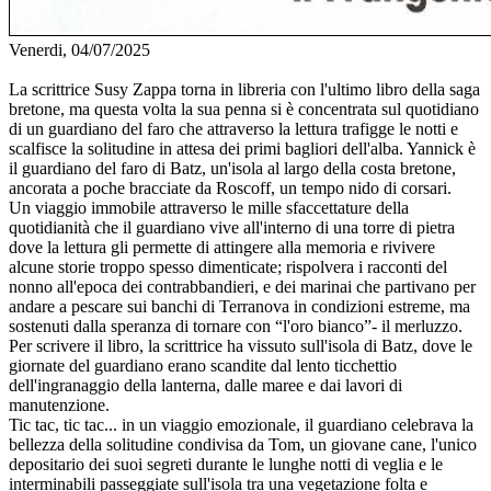
Venerdi, 04/07/2025
La scrittrice Susy Zappa torna in libreria con l'ultimo libro della saga
bretone, ma questa volta la sua penna si è concentrata sul quotidiano
di un guardiano del faro che attraverso la lettura trafigge le notti e
scalfisce la solitudine in attesa dei primi bagliori dell'alba. Yannick è
il guardiano del faro di Batz, un'isola al largo della costa bretone,
ancorata a poche bracciate da Roscoff, un tempo nido di corsari.
Un viaggio immobile attraverso le mille sfaccettature della
quotidianità che il guardiano vive all'interno di una torre di pietra
dove la lettura gli permette di attingere alla memoria e rivivere
alcune storie troppo spesso dimenticate; rispolvera i racconti del
nonno all'epoca dei contrabbandieri, e dei marinai che partivano per
andare a pescare sui banchi di Terranova in condizioni estreme, ma
sostenuti dalla speranza di tornare con “l'oro bianco”- il merluzzo.
Per scrivere il libro, la scrittrice ha vissuto sull'isola di Batz, dove le
giornate del guardiano erano scandite dal lento ticchettio
dell'ingranaggio della lanterna, dalle maree e dai lavori di
manutenzione.
Tic tac, tic tac... in un viaggio emozionale, il guardiano celebrava la
bellezza della solitudine condivisa da Tom, un giovane cane, l'unico
depositario dei suoi segreti durante le lunghe notti di veglia e le
interminabili passeggiate sull'isola tra una vegetazione folta e