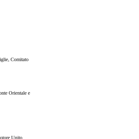
iglie, Comitato
onte Orientale e
motore Unito