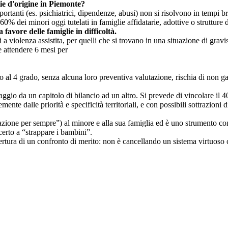
ie d'origine in Piemonte?
importanti (es. psichiatrici, dipendenze, abusi) non si risolvono in tem
 dei minori oggi tutelati in famiglie affidatarie, adottive o strutture 
 favore delle famiglie in difficoltà.
 a violenza assistita, per quelli che si trovano in una situazione di gravi
e attendere 6 mesi per
ino al 4 grado, senza alcuna loro preventiva valutazione, rischia di non ga
io da un capitolo di bilancio ad un altro. Si prevede di vincolare il 40% 
ente dalle priorità e specificità territoriali, e con possibili sottrazioni d
 relazione per sempre”) al minore e alla sua famiglia ed è uno strume
certo a “strappare i bambini”.
ura di un confronto di merito: non è cancellando un sistema virtuoso che 