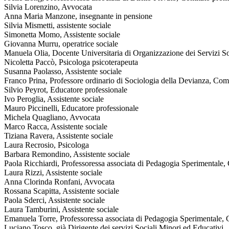
Silvia Lorenzino, Avvocata
Anna Maria Manzone, insegnante in pensione
Silvia Mismetti, assistente sociale
Simonetta Momo, Assistente sociale
Giovanna Murru, operatrice sociale
Manuela Olia, Docente Universitaria di Organizzazione dei Servizi So
Nicoletta Paccò, Psicologa psicoterapeuta
Susanna Paolasso, Assistente sociale
Franco Prina, Professore ordinario di Sociologia della Devianza, Co
Silvio Peyrot, Educatore professionale
Ivo Peroglia, Assistente sociale
Mauro Piccinelli, Educatore professionale
Michela Quagliano, Avvocata
Marco Racca, Assistente sociale
Tiziana Ravera, Assistente sociale
Laura Recrosio, Psicologa
Barbara Remondino, Assistente sociale
Paola Ricchiardi, Professoressa associata di Pedagogia Sperimentale
Laura Rizzi, Assistente sociale
Anna Clorinda Ronfani, Avvocata
Rossana Scapitta, Assistente sociale
Paola Sderci, Assistente sociale
Laura Tamburini, Assistente sociale
Emanuela Torre, Professoressa associata di Pedagogia Sperimentale,
Luciano Tosco, già Dirigente dei servizi Sociali Minori ed Educativi