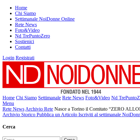
Home
Chi Siamo
Settimanale NoiDonne Online
Rete News
Foto&Video
Nd TrePuntoZero
Sostienici
Contatti
Login
Registrati
Home
Chi Siamo
Settimanale
Rete News
Foto&Video
Nd TrePuntoZ
Menu
Rete News
Archivio Rete
Nasce a Torino il Comitato “ZERO 
Archivio Storico
Pubblica un Articolo
Iscriviti al settimanale NoiDon
Cerca