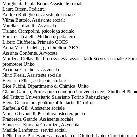
Margherita Paola Bono, Assistente sociale
Laura Brean, Pediatra
Andrea Buttigliero, Assistente sociale
Vilma Buttolo, Assistente sociale
Mirella Caffaratti, Avvocata
Tiziana Ciampolini, psicologa sociale
Enrica Ciccarelli, Medico ospedaliero
Libero Ciuffreda, Primario COES
Anna Maria Colella, già Direttore ARAI
Assunta Confente, Avvocata
Marilena Dellavalle, Professoressa associata di Servizio sociale e Fam
promotore Unito
Arianna Enrichens, Avvocata
Nino Flesia, Assistente sociale
Eleonora Flick, assistente sociale
Bice Fubini, Dipartimento di Chimica, Unito
Gianni Garena, Professore a contratto Università degli Studi del Piem
dell’Istituto Universitario Salesiano Torino Rebaudengo
Elena Gelormino, genitore affidatario di Torino
Raffaella Gili, Assistente sociale
Maria Giovanelli, Psicologa psicoterapeuta
Francesca Grande, Assistente sociale
Francesca Romana Guarnieri, Avvocata
Matilde Lanfranco, servizi sociali
Joëlle Long, Professoressa associata di Diritto Privato, Comitato pro