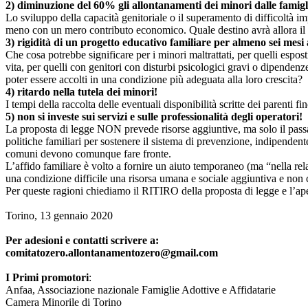
2) diminuzione del 60% gli allontanamenti dei minori dalle famigl
Lo sviluppo della capacità genitoriale o il superamento di difficoltà 
meno con un mero contributo economico. Quale destino avrà allora il 60%
3) rigidità di un progetto educativo familiare per almeno sei mesi a
Che cosa potrebbe significare per i minori maltrattati, per quelli esposti
vita, per quelli con genitori con disturbi psicologici gravi o dipendenz
poter essere accolti in una condizione più adeguata alla loro crescita?
4) ritardo nella tutela dei minori!
I tempi della raccolta delle eventuali disponibilità scritte dei parenti f
5) non si investe sui servizi e sulle professionalità degli operatori!
La proposta di legge NON prevede risorse aggiuntive, ma solo il passagg
politiche familiari per sostenere il sistema di prevenzione, indipendentem
comuni devono comunque fare fronte.
L’affido familiare è volto a fornire un aiuto temporaneo (ma “nella
una condizione difficile una risorsa umana e sociale aggiuntiva e non 
Per queste ragioni chiediamo il RITIRO della proposta di legge e l’apert
Torino, 13 gennaio 2020
Per adesioni e contatti scrivere a:
comitatozero.allontanamentozero@gmail.com
I Primi promotori
:
Anfaa, Associazione nazionale Famiglie Adottive e Affidatarie
Camera Minorile di Torino