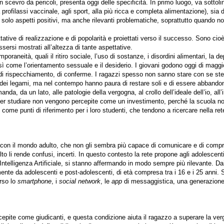
 scevro da pericoli, presenta oggi delle specificità.
In primo luogo, va sottoli
a profilassi vaccinale, agli sport, alla più ricca e completa alimentazione), sia d
n solo aspetti positivi, ma anche rilevanti problematiche, soprattutto quando 
ettative di realizzazione e di popolarità e proiettati verso il successo. Sono c
essersi mostrati all’altezza di tante aspettative.
raneità, quali il ritiro sociale, l’uso di sostanze, i disordini alimentari, la depr
osì come l’orientamento sessuale e il desiderio. I giovani godono oggi di magg
 rispecchiamento, di conferme. I ragazzi spesso non sanno stare con se stess
dei legami, ma nel contempo hanno paura di restare soli e di essere abbandon
manda, da un lato, alle patologie della vergogna, al crollo dell’ideale dell’io, all
 per studiare non vengono percepite come un investimento, perché la scuola no
ome punti di riferimento per i loro studenti, che tendono a ricercare nella rete
ia con il mondo adulto, che non gli sembra più capace di comunicare e di comp
to li rende confusi, incerti. In questo contesto la rete propone agli adolescenti 
Intelligenza Artificiale, si stanno affermando in modo sempre più rilevante. Dai 
emente da adolescenti e post-adolescenti, di età compresa tra i 16 e i 25 anni
erso lo
smartphone
, i
social network
, le
app
di messaggistica, una generazione 
ercepite come giudicanti, e questa condizione aiuta il ragazzo a superare la ver