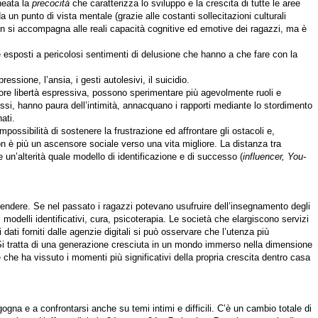
neata la
precocità
che caratterizza lo sviluppo e la crescita di tutte le aree
a un punto di vista mentale (grazie alle costanti sollecitazioni culturali
non si accompagna alle reali capacità cognitive ed emotive dei ragazzi, ma è
ioè esposti a pericolosi sentimenti di delusione che hanno a che fare con la
essione, l’ansia, i gesti autolesivi, il suicidio.
iore libertà espressiva, possono sperimentare più agevolmente ruoli e
i, hanno paura dell’intimità, annacquano i rapporti mediante lo stordimento
ati.
’impossibilità di sostenere la frustrazione ed affrontare gli ostacoli e,
n è più un ascensore sociale verso una vita migliore. La distanza tra
 un’alterità quale modello di identificazione e di successo (
influencer, You-
rendere. Se nel passato i ragazzi potevano usufruire dell’insegnamento degli
modelli identificativi, cura, psicoterapia.
Le società che elargiscono servizi
dati forniti dalle agenzie digitali si può osservare che l’utenza più
. Si tratta di una generazione cresciuta in un mondo immerso nella dimensione
che ha vissuto i momenti più significativi della propria crescita dentro casa
gogna e a confrontarsi anche su temi intimi e difficili. C’è un cambio totale di