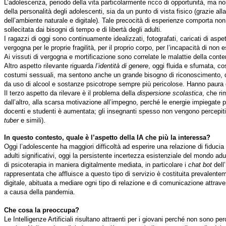
L’adolescenza, periodo della vita particolarmente ricco di opportunità, ma non
della personalità degli adolescenti, sia da un punto di vista fisico (grazie all
dell’ambiente naturale e digitale). Tale precocità di esperienze comporta no
sollecitata dai bisogni di tempo e di libertà degli adulti.
I ragazzi di oggi sono continuamente idealizzati, fotografati, caricati di asp
vergogna per le proprie fragilità, per il proprio corpo, per l’incapacità di non 
Ai vissuti di vergogna e mortificazione sono correlate le malattie della contempo
Altro aspetto rilevante riguarda
l’identità di genere
, oggi fluida e sfumata, c
costumi sessuali, ma sentono anche un grande bisogno di riconoscimento, di
da uso di alcool e sostanze psicotrope sempre più pericolose. Hanno paura 
Il terzo aspetto da rilevare è il problema della
dispersione scolastica
, che ri
dall’altro, alla scarsa motivazione all’impegno, perché le energie impiegate
docenti e studenti è aumentata; gli insegnanti spesso non vengono percepiti c
tuber
e simili).
In questo contesto, quale è l’aspetto della IA che più la interessa?
Oggi l’adolescente ha maggiori difficoltà ad esperire una relazione di fiduc
adulti significativi, oggi la persistente incertezza esistenziale del mondo adul
di psicoterapia in maniera digitalmente mediata, in particolare i
chat bot
dell’
rappresentata che affluisce a questo tipo di servizio è costituita prevalent
digitale, abituata a mediare ogni tipo di relazione e di comunicazione attrav
a causa della pandemia.
Che cosa la preoccupa?
Le Intelligenze Artificiali risultano attraenti per i giovani perché non sono p