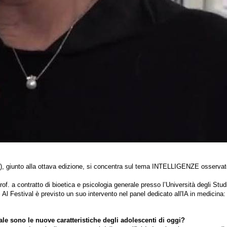
, giunto alla ottava edizione, si concentra sul tema INTELLIGENZE osservato d
prof. a contratto di bioetica e psicologia generale presso l’Università degli St
.
Al Festival è previsto un suo intervento nel panel dedicato all'IA in medicina:
ale sono le nuove caratteristiche degli adolescenti di oggi?