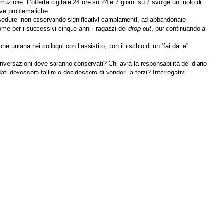
rruzione. L’offerta digitale 24 ore su 24 e 7 giorni su 7 svolge un ruolo di
ove problematiche.
 di sedute, non osservando significativi cambiamenti, ad abbandonare
come per i successivi cinque anni i ragazzi del
drop out
, pur continuando a
e umana nei colloqui con l’assistito, con il rischio di un “fai da te”
 conversazioni dove saranno conservati? Chi avrà la responsabilità del diario
ati dovessero fallire o decidessero di venderli a terzi?
Interrogativi