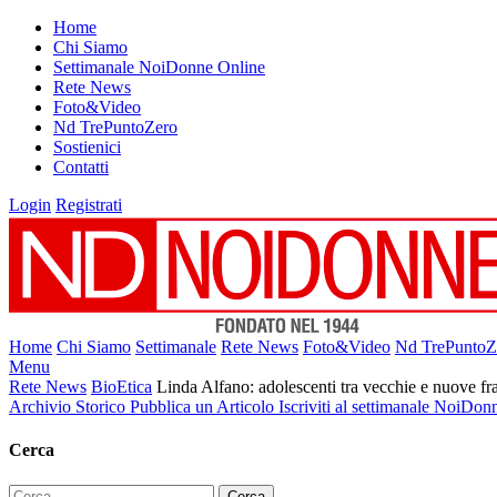
Home
Chi Siamo
Settimanale NoiDonne Online
Rete News
Foto&Video
Nd TrePuntoZero
Sostienici
Contatti
Login
Registrati
Home
Chi Siamo
Settimanale
Rete News
Foto&Video
Nd TrePuntoZ
Menu
Rete News
BioEtica
Linda Alfano: adolescenti tra vecchie e nuove fra
Archivio Storico
Pubblica un Articolo
Iscriviti al settimanale NoiDon
Cerca