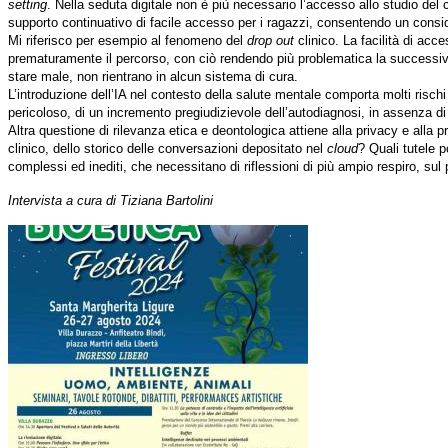
setting
. Nella seduta digitale non è più necessario l’accesso allo studio del cl
supporto continuativo di facile accesso per i ragazzi, consentendo un consi
Mi riferisco per esempio al fenomeno del
drop out
clinico. La facilità di acc
prematuramente il percorso, con ciò rendendo più problematica la successiva p
stare male, non rientrano in alcun sistema di cura.
L’introduzione dell’IA nel contesto della salute mentale comporta molti risc
pericoloso, di un incremento pregiudizievole dell’autodiagnosi, in assenza di 
Altra questione di rilevanza etica e deontologica attiene alla privacy e alla 
clinico, dello storico delle conversazioni depositato nel
cloud
? Quali tutele 
complessi ed inediti, che necessitano di riflessioni di più ampio respiro, sul
Intervista a cura di Tiziana Bartolini