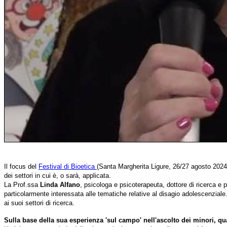
Il focus del
Festival di Bioetica
(Santa Margherita Ligure, 26/27 agosto 2024)
dei settori in cui è, o sarà, applicata.
La Prof.ssa
Linda Alfano
, psicologa e psicoterapeuta, dottore di ricerca e 
particolarmente interessata alle tematiche relative al disagio adolescenziale
ai suoi settori di ricerca.
Sulla base della sua esperienza 'sul campo' nell'ascolto dei minori, qu