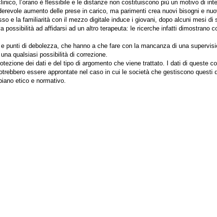
inico, l’orario è flessibile e le distanze non costituiscono più un motivo di inte
derevole aumento delle prese in carico, ma parimenti crea nuovi bisogni e nu
esso e la familiarità con il mezzo digitale induce i giovani, dopo alcuni mesi
ossibilità ad affidarsi ad un altro terapeuta: le ricerche infatti dimostrano 
hi e punti di debolezza, che hanno a che fare con la mancanza di
una supervision
una qualsiasi possibilità di correzione.
protezione dei dati e del tipo di argomento che viene trattato. I dati di queste
potrebbero essere approntate nel caso in cui le società che gestiscono questi d
 piano etico e normativo.