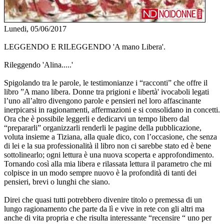
Lunedi, 05/06/2017
LEGGENDO E RILEGGENDO 'A mano Libera'.
Rileggendo 'Alina.....'
Spigolando tra le parole, le testimonianze i “racconti” che offre il
libro ”A mano libera. Donne tra prigioni e libertà' ivocaboli legati
l’uno all’altro divengono parole e pensieri nel loro affascinante
inerpicarsi in ragionamenti, affermazioni e si consolidano in concetti.
Ora che è possibile leggerli e dedicarvi un tempo libero dal
“prepararli” organizzarli renderli le pagine della pubblicazione,
voluta insieme a Tiziana, alla quale dico, con l’occasione, che senza
di lei e la sua professionalità il libro non ci sarebbe stato ed è bene
sottolinearlo; ogni lettura è una nuova scoperta e approfondimento.
Tornando così alla mia libera e rilassata lettura il parametro che mi
colpisce in un modo sempre nuovo è la profondità di tanti dei
pensieri, brevi o lunghi che siano.
Direi che quasi tutti potrebbero divenire titolo o premessa di un
lungo ragionamento che parte da lì e vive in rete con gli altri ma
anche di vita propria e che risulta interessante “recensire “ uno per