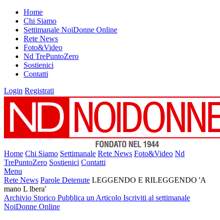
Home
Chi Siamo
Settimanale NoiDonne Online
Rete News
Foto&Video
Nd TrePuntoZero
Sostienici
Contatti
Login
Registrati
Home
Chi Siamo
Settimanale
Rete News
Foto&Video
Nd
TrePuntoZero
Sostienici
Contatti
Menu
Rete News
Parole Detenute
LEGGENDO E RILEGGENDO 'A
mano L lbera'
Archivio Storico
Pubblica un Articolo
Iscriviti al settimanale
NoiDonne Online