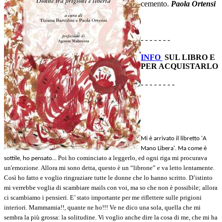
cemento.
Paola Ortensi
- - - - - - -
INFO
SUL LIBRO E
PER ACQUISTARLO
- - - - - - - -
Mi è arrivato il libretto 'A
Mano Libera'. Ma come è
Poi ho cominciato a leggerlo, ed ogni riga mi procurava
sottile, ho pensato...
un'emozione. Allora mi sono detta, questo è un “librone” e va letto lentamente.
Così ho fatto e voglio ringraziare tutte le donne che lo hanno scritto. D’istinto
mi verrebbe voglia di scambiare mails con voi, ma so che non è possibile; allora
ci scambiamo i pensieri. E’ stato importante per me riflettere sulle prigioni
interiori. Mammamia!!, quante ne ho!!! Ve ne dico una sola, quella che mi
sembra la più grossa: la solitudine. Vi voglio anche dire la cosa di me, che mi ha