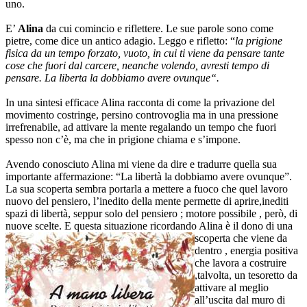
uno.
E’
Alina
da cui comincio e riflettere. Le sue parole sono come
pietre, come dice un antico adagio. Leggo e rifletto: “
la prigione
fisica da un tempo forzato, vuoto, in cui ti viene da pensare tante
cose che fuori dal carcere, neanche volendo, avresti tempo di
pensare. La liberta la dobbiamo avere ovunque“.
In una sintesi efficace Alina racconta di come la privazione del
movimento costringe, persino controvoglia ma in una pressione
irrefrenabile, ad attivare la mente regalando un tempo che fuori
spesso non c’è, ma che in prigione chiama e s’impone.
Avendo conosciuto Alina mi viene da dire e tradurre quella sua
importante affermazione: “La libertà la dobbiamo avere ovunque”.
La sua scoperta sembra portarla a mettere a fuoco che quel lavoro
nuovo del pensiero, l’inedito della mente permette di aprire,inediti
spazi di libertà, seppur solo del pensiero ; motore possibile , però, di
nuove scelte. E questa situazione ricordando Alina è il dono di una
scoperta che viene da
dentro , energia positiva
che lavora a costruire
,talvolta, un tesoretto da
attivare al meglio
all’uscita dal muro di