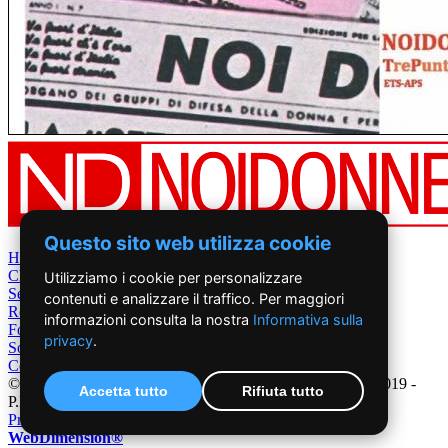
Questo sito web utilizza cookie
Home
Chi Siamo
Utilizziamo i cookie per personalizzare
Settimanale
contenuti e analizzare il traffico. Per maggiori
Rete News
informazioni consulta la nostra
Informativa sulla
Foto&Video
privacy
.
Sostienici
Contatti
©2019 - NoiDonne - Iscrizione ROC n.33421 del 23 /09/ 2019 -
Accetta tutto
Rifiuta tutto
P.IVA 00878931005
Privacy Policy
-
Cookie Policy
|
Creazione Siti Internet
WebDimension®