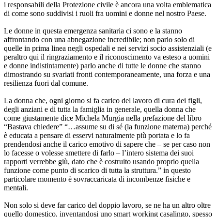
i responsabili della Protezione civile è ancora una volta emblematica
di come sono suddivisi i ruoli fra uomini e donne nel nostro Paese.
Le donne in questa emergenza sanitaria ci sono e la stanno
affrontando con una abnegazione incredibile; non parlo solo di
quelle in prima linea negli ospedali e nei servizi socio assistenziali (e
peraltro qui il ringraziamento e il riconoscimento va esteso a uomini
e donne indistintamente) parlo anche di tutte le donne che stanno
dimostrando su svariati fronti contemporaneamente, una forza e una
resilienza fuori dal comune.
La donna che, ogni giorno si fa carico del lavoro di cura dei figli,
degli anziani e di tutta la famiglia in generale, quella donna che
come giustamente dice Michela Murgia nella prefazione del libro
“Bastava chiedere” “…assume su di sé (la funzione materna) perché
è educata a pensare di esservi naturalmente più portata e lo fa
prendendosi anche il carico emotivo di sapere che – se per caso non
lo facesse o volesse smettere di farlo – l’intero sistema dei suoi
rapporti verrebbe giù, dato che è costruito usando proprio quella
funzione come punto di scarico di tutta la struttura.” in questo
particolare momento è sovraccaricata di incombenze fisiche e
mentali.
Non solo si deve far carico del doppio lavoro, se ne ha un altro oltre
quello domestico, inventandosi uno smart working casalingo, spesso