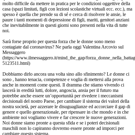
molto difficile da mettere in pratica per le condizioni oggettive della
casa (spazi limitati, figli con lezioni scolastiche virtuali ecc. ecc.), ma
spesso è quella che prende su di sé e cerca di risolvere le ansie, le
paure i tanti momenti di depressione di figli, mariti, genitori anziani
che inevitabilmente in questi giorni sono presenti nella vita di tutte
noi.
Sarà forse proprio per questa forza che le donne sono meno
contagiate dal coronavirus? Ne parla oggi Valentina Arcovio sul
Messaggero
(https://www.ilmessaggero.it/mind_the_gap/forza_donne_nella_batta
5123511.html)
Dobbiamo dirlo ancora una volta sino allo sfinimento? Le donne ci
sono , hanno tenacia, competenze e voglia di mettersi alla prova
anche in momenti come questi. Il dramma che stiamo vivendo ci
lascerà in eredità lutti, dolore, angoscia, ansia per il futuro ma
potrebbe anche essere un’opportunità per rivedere i meccanismi
decisionali del nostro Paese, per cambiare il sistema dei valori della
nostra società, per azzerare le disuguaglianze ed accorciare il gap di
genere e quello generazionale, per ripensare in che mondo e in che
ambiente noi vogliamo vivere e far crescere le nuove generazioni.
Noi donne siamo pronte a questa sfida e se i poteri decisionali
maschili non lo capiranno dovremo essere pronte ad imporci per
cambiare questo sistema.