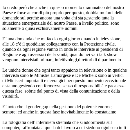
Io credo però che anche in questo momento drammatico del nostro
Paese e forse ancor di più proprio per questo, dobbiamo farci delle
domande sul perchè ancora una volta chi sta gestendo tutta la
situazione emergenziale del nostro Paese, a livello politico, sono
solamente o quasi esclusivamente uomini.
E’ una domanda che mi faccio ogni giorno quando in televisione,
alle 18 c’è il quotidiano collegamento con la Protezione civile,
quando da ogni regione vanno in onda le interviste ai presidenti di
Regione e agli assessori della sanità, quando nei vari talk show
vengono intervistati primari, infettivologi,direttori di dipartimento.
Le uniche donne che ogni tanto appaiono in televisione o in qualche
intervista sono le Ministre Lamorgese e De Micheli: sono ai vertici
di Ministeri importanti e nevralgici per questo momento eccezionale
e stanno gestendo con fermezza, senso di responsabilità e pacatezza
questa fase, sobrie dal punto di vista della comunicazione e della
visibilità.
E’ noto che il gender gap nella gestione del potere è enorme,
sempre; ed anche in questa fase inevitabilmente lo constatiamo.
La fotografia dell’ infermiera stremata che si addormenta sul
computer, raffrontata a quella del tavolo a cui siedono ogni sera tutti