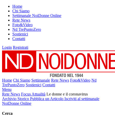
Home
Chi Siamo
Settimanale NoiDonne Online
Rete News
Foto&Video
Nd TrePuntoZero
Sostienici
Contatti
Login
Registrati
Home
Chi Siamo
Settimanale
Rete News
Foto&Video
Nd
TrePuntoZero
Sostienici
Contatti
Menu
Rete News
Focus Attualità
Le donne e il coronavirus
Archivio Storico
Pubblica un Articolo
Iscriviti al settimanale
NoiDonne Online
Cerca