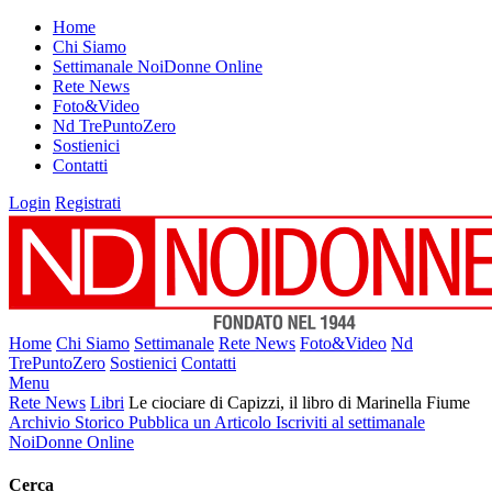
Home
Chi Siamo
Settimanale NoiDonne Online
Rete News
Foto&Video
Nd TrePuntoZero
Sostienici
Contatti
Login
Registrati
Home
Chi Siamo
Settimanale
Rete News
Foto&Video
Nd
TrePuntoZero
Sostienici
Contatti
Menu
Rete News
Libri
Le ciociare di Capizzi, il libro di Marinella Fiume
Archivio Storico
Pubblica un Articolo
Iscriviti al settimanale
NoiDonne Online
Cerca