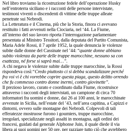
Nel libro troviamo la ricostruzione fedele dell’operazione Husky
nell’entroterra siciliano e i racconti delle persone intervistate,
testimoni viventi o discendenti di vittime delle truppe alleate
penetrate sui Nebrodi.
La Letteratura e il Cinema, più che la Storia, finora ci avevano
restituito i fatti avvenuti nella Ciociaria, nel ‘44. La Fiume,
all’interno del suo lavoro riporta l’interrogazione parlamentare
presentata al Ministro Tessitori, dalla deputata del Partito Comunista,
Maria Adele Rossi, il 7 aprile 1952, la quale denuncia le violenze
subite dalle donne del Cassinate nel ’44: “
quante donne abbiano
subito violenza da parte delle truppe marocchine, nessuno sa con
esattezza, né forse si saprà mai…”.
A chi negava le violenze subite dalle truppe marocchine, la Rossi
rispondeva così:
“Credo piuttosto ci si debba scandalizzare perché
fra voi vi è chi vorrebbe coprire questa piaga, questo delitto orrendo
che fu commesso contro donne inermi, contro giovinette”.
Il prezioso lavoro, curato e coordinato dalla Fiume, ricostruisce
attraverso i racconti degli intervistati, un campione di circa 70
informatori fra uomini e donne, dai 26 ai 100 anni, le marocchinate
avvenute in Sicilia, nell’estate del ’43, nell’area capitina, a Capizzi e
dintorni, ovvero sulle montagne dei Nebrodi. Colpevoli di tali
efferatezze mostruose furono i goumiers, truppe marocchine,
irregolari, specializzate negli assalti in montagna, agli ordini dei
francesi, guidati dal generale Alphonse Juin, il quale diede il via
libera ai suoi uomini per 50 ore, per razziare tutto ciò che avrebbero