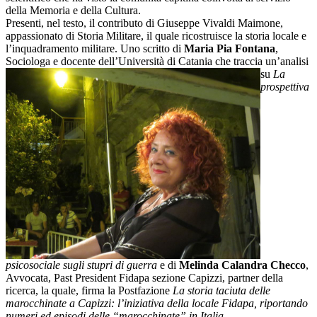
della Memoria e della Cultura.
Presenti, nel testo, il contributo di Giuseppe Vivaldi Maimone,
appassionato di Storia Militare, il quale ricostruisce la storia locale e
l’inquadramento militare. Uno scritto di
Maria Pia Fontana
,
Sociologa e docente dell’Università di Catania che traccia un’analisi
su
La
prospettiva
psicosociale sugli stupri di guerra
e di
Melinda Calandra Checco
,
Avvocata, Past President Fidapa sezione Capizzi, partner della
ricerca, la quale, firma la Postfazione
La storia taciuta delle
marocchinate a Capizzi: l’iniziativa della locale Fidapa, riportando
numeri ed episodi delle “marocchinate” in Italia.