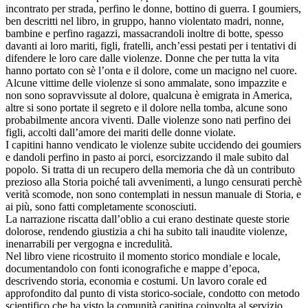
incontrato per strada, perfino le donne, bottino di guerra. I goumiers,
ben descritti nel libro, in gruppo, hanno violentato madri, nonne,
bambine e perfino ragazzi, massacrandoli inoltre di botte, spesso
davanti ai loro mariti, figli, fratelli, anch’essi pestati per i tentativi di
difendere le loro care dalle violenze. Donne che per tutta la vita
hanno portato con sè l’onta e il dolore, come un macigno nel cuore.
Alcune vittime delle violenze si sono ammalate, sono impazzite e
non sono sopravvissute al dolore, qualcuna è emigrata in America,
altre si sono portate il segreto e il dolore nella tomba, alcune sono
probabilmente ancora viventi. Dalle violenze sono nati perfino dei
figli, accolti dall’amore dei mariti delle donne violate.
I capitini hanno vendicato le violenze subite uccidendo dei goumiers
e dandoli perfino in pasto ai porci, esorcizzando il male subito dal
popolo. Si tratta di un recupero della memoria che dà un contributo
prezioso alla Storia poiché tali avvenimenti, a lungo censurati perchè
verità scomode, non sono contemplati in nessun manuale di Storia, e
ai più, sono fatti completamente sconosciuti.
La narrazione riscatta dall’oblio a cui erano destinate queste storie
dolorose, rendendo giustizia a chi ha subito tali inaudite violenze,
inenarrabili per vergogna e incredulità.
Nel libro viene ricostruito il momento storico mondiale e locale,
documentandolo con fonti iconografiche e mappe d’epoca,
descrivendo storia, economia e costumi. Un lavoro corale ed
approfondito dal punto di vista storico-sociale, condotto con metodo
scientifico che ha visto la comunità capitina coinvolta al servizio