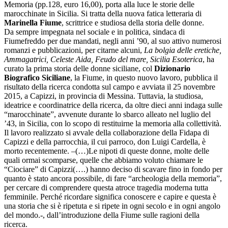
Memoria (pp.128, euro 16,00), porta alla luce le storie delle
marocchinate in Sicilia. Si tratta della nuova fatica letteraria di
Marinella Fiume
, scrittrice e studiosa della storia delle donne.
Da sempre impegnata nel sociale e in politica, sindaca di
Fiumefreddo per due mandati, negli anni ’90, al suo attivo numerosi
romanzi e pubblicazioni, per citarne alcuni,
La bolgia delle eretiche,
Ammagatrici, Celeste Aida, Feudo del mare, Sicilia Esoterica
, ha
curato la prima storia delle donne siciliane, col
Dizionario
Biografico Siciliane
, la Fiume, in questo nuovo lavoro, pubblica il
risultato della ricerca condotta sul campo e avviata il 25 novembre
2015, a Capizzi, in provincia di Messina. Tuttavia, la studiosa,
ideatrice e coordinatrice della ricerca, da oltre dieci anni indaga sulle
“marocchinate”, avvenute durante lo sbarco alleato nel luglio del
’43, in Sicilia, con lo scopo di restituirne la memoria alla collettività.
Il lavoro realizzato si avvale della collaborazione della Fidapa di
Capizzi e della parrocchia, il cui parroco, don Luigi Cardella, è
morto recentemente. –(…)Le nipoti di queste donne, molte delle
quali ormai scomparse, quelle che abbiamo voluto chiamare le
“Ciociare” di Capizzi(….) hanno deciso di scavare fino in fondo per
quanto è stato ancora possibile, di fare “archeologia della memoria”,
per cercare di comprendere questa atroce tragedia moderna tutta
femminile. Perché ricordare significa conoscere e capire e questa è
una storia che si è ripetuta e si ripete in ogni secolo e in ogni angolo
del mondo.-, dall’introduzione della Fiume sulle ragioni della
ricerca.