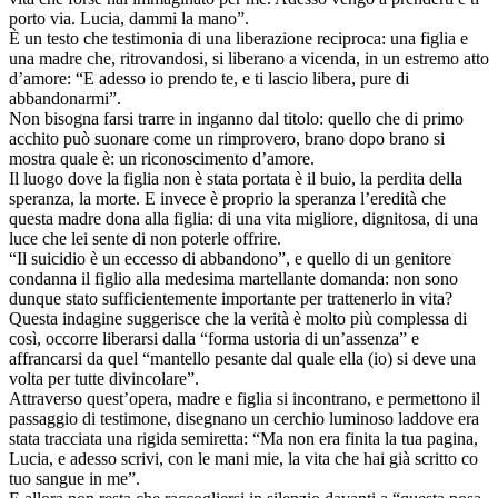
porto via. Lucia, dammi la mano”.
È un testo che testimonia di una liberazione reciproca: una figlia e
una madre che, ritrovandosi, si liberano a vicenda, in un estremo atto
d’amore: “E adesso io prendo te, e ti lascio libera, pure di
abbandonarmi”.
Non bisogna farsi trarre in inganno dal titolo: quello che di primo
acchito può suonare come un rimprovero, brano dopo brano si
mostra quale è: un riconoscimento d’amore.
Il luogo dove la figlia non è stata portata è il buio, la perdita della
speranza, la morte. E invece è proprio la speranza l’eredità che
questa madre dona alla figlia: di una vita migliore, dignitosa, di una
luce che lei sente di non poterle offrire.
“Il suicidio è un eccesso di abbandono”, e quello di un genitore
condanna il figlio alla medesima martellante domanda: non sono
dunque stato sufficientemente importante per trattenerlo in vita?
Questa indagine suggerisce che la verità è molto più complessa di
così, occorre liberarsi dalla “forma ustoria di un’assenza” e
affrancarsi da quel “mantello pesante dal quale ella (io) si deve una
volta per tutte divincolare”.
Attraverso quest’opera, madre e figlia si incontrano, e permettono il
passaggio di testimone, disegnano un cerchio luminoso laddove era
stata tracciata una rigida semiretta: “Ma non era finita la tua pagina,
Lucia, e adesso scrivi, con le mani mie, la vita che hai già scritto co
tuo sangue in me”.