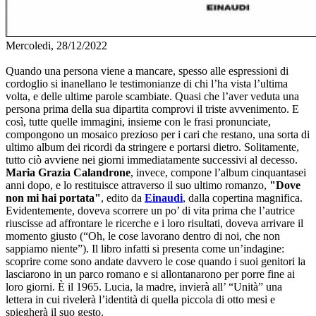
Mercoledi, 28/12/2022
Quando una persona viene a mancare, spesso alle espressioni di
cordoglio si inanellano le testimonianze di chi l’ha vista l’ultima
volta, e delle ultime parole scambiate. Quasi che l’aver veduta una
persona prima della sua dipartita comprovi il triste avvenimento. E
così, tutte quelle immagini, insieme con le frasi pronunciate,
compongono un mosaico prezioso per i cari che restano, una sorta di
ultimo album dei ricordi da stringere e portarsi dietro. Solitamente,
tutto ciò avviene nei giorni immediatamente successivi al decesso.
Maria Grazia Calandrone
, invece, compone l’album cinquantasei
anni dopo, e lo restituisce attraverso il suo ultimo romanzo,
"Dove
non mi hai portata"
, edito da
Einaudi
, dalla copertina magnifica.
Evidentemente, doveva scorrere un po’ di vita prima che l’autrice
riuscisse ad affrontare le ricerche e i loro risultati, doveva arrivare il
momento giusto (“Oh, le cose lavorano dentro di noi, che non
sappiamo niente”). Il libro infatti si presenta come un’indagine:
scoprire come sono andate davvero le cose quando i suoi genitori la
lasciarono in un parco romano e si allontanarono per porre fine ai
loro giorni. È il 1965. Lucia, la madre, invierà all’ “Unità” una
lettera in cui rivelerà l’identità di quella piccola di otto mesi e
spiegherà il suo gesto.