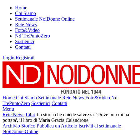
Home
Chi Siamo
Settimanale NoiDonne Online
Rete News
Foto&Video
Nd TrePuntoZero
Sostienici
Contatti
Login
Registrati
Home
Chi Siamo
Settimanale
Rete News
Foto&Video
Nd
TrePuntoZero
Sostienici
Contatti
Menu
Rete News
Libri
La storia che chiede salvezza. 'Dove non mi ha
portata', il libro di Maria Grazia Calandrone
Archivio Storico
Pubblica un Articolo
Iscriviti al settimanale
NoiDonne Online