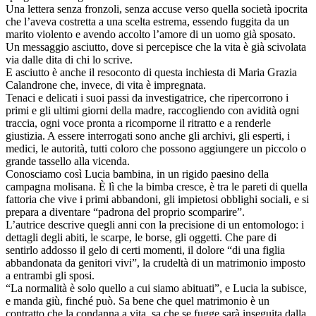
Una lettera senza fronzoli, senza accuse verso quella società ipocrita
che l’aveva costretta a una scelta estrema, essendo fuggita da un
marito violento e avendo accolto l’amore di un uomo già sposato.
Un messaggio asciutto, dove si percepisce che la vita è già scivolata
via dalle dita di chi lo scrive.
E asciutto è anche il resoconto di questa inchiesta di Maria Grazia
Calandrone che, invece, di vita è impregnata.
Tenaci e delicati i suoi passi da investigatrice, che ripercorrono i
primi e gli ultimi giorni della madre, raccogliendo con avidità ogni
traccia, ogni voce pronta a ricomporne il ritratto e a renderle
giustizia. A essere interrogati sono anche gli archivi, gli esperti, i
medici, le autorità, tutti coloro che possono aggiungere un piccolo o
grande tassello alla vicenda.
Conosciamo così Lucia bambina, in un rigido paesino della
campagna molisana. È lì che la bimba cresce, è tra le pareti di quella
fattoria che vive i primi abbandoni, gli impietosi obblighi sociali, e si
prepara a diventare “padrona del proprio scomparire”.
L’autrice descrive quegli anni con la precisione di un entomologo: i
dettagli degli abiti, le scarpe, le borse, gli oggetti. Che pare di
sentirlo addosso il gelo di certi momenti, il dolore “di una figlia
abbandonata da genitori vivi”, la crudeltà di un matrimonio imposto
a entrambi gli sposi.
“La normalità è solo quello a cui siamo abituati”, e Lucia la subisce,
e manda giù, finché può. Sa bene che quel matrimonio è un
contratto che la condanna a vita, sa che se fugge sarà inseguita dalla