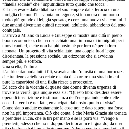
“fiatella sociale” che “imputridisce tutto quello che tocca”.
E Lucia evade dalla dittatura del suo tempo e dalla ferocia di una
famiglia che non l’ha saputa proteggere, si innamora di un uomo
molto più grande di lei, già sposato, e cerca una nuova vita con lui. I
due amanti diventano quindi ricercati: adulterio, abbandono del tetto
coniugale.
L’arrivo a Milano di Lucia e Giuseppe ci mostra una città in pieno
boom economico, che ha risucchiato una fiumana di immigrati per i
nuovi cantieri, e che non ha più posto né per loro né per la loro
neonata. Un progetto di vita schiantato, una coppia fuori legge
disorientata, la pressione sociale, un orizzonte che si avvicina
sempre più, e soffoca.
Una scelta, l’ultima.
L’autrice riannoda tutti i fili, scavalcando l’ottusità di una burocrazia
che trattiene cartelle secretate e tenta di sbarrare una strada in cui
pure la caparbietà di una figlia riesce a proseguire.
Ed ecco che la vicenda di queste due donne diventa urgenza di
trovare la verità, qualunque essa sia: “Questo libro desidera essere
opera di trascrizione e testimonianza dell’energia indelebile delle
cose. La verità è nei fatti, emancipati dal nostro punto di vista”.
Come siano andate esattamente le cose non è dato sapere, ma forse
non ha più importanza. Ciò che conta, è che Maria Grazia sia tornata
a prendere Lucia, che la tiri per mano e se la porti via. “Vengo a
prenderti, adesso che ho il doppio dei tuoi anni e ti guardo, da una
vita che forse hai immaginato per me. Adesso vengo a prenderti e ti