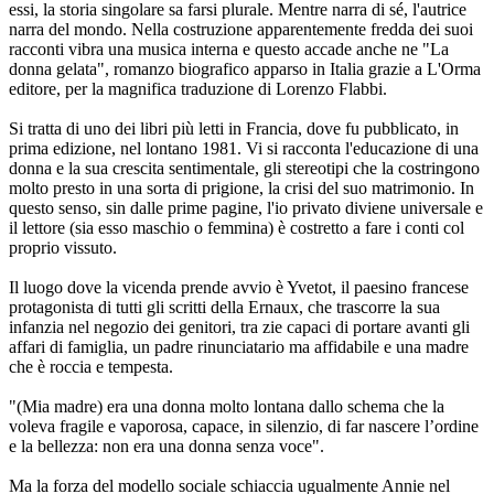
essi, la storia singolare sa farsi plurale. Mentre narra di sé, l'autrice
narra del mondo. Nella costruzione apparentemente fredda dei suoi
racconti vibra una musica interna e questo accade anche ne "La
donna gelata", romanzo biografico apparso in Italia grazie a L'Orma
editore, per la magnifica traduzione di Lorenzo Flabbi.
Si tratta di uno dei libri più letti in Francia, dove fu pubblicato, in
prima edizione, nel lontano 1981. Vi si racconta l'educazione di una
donna e la sua crescita sentimentale, gli stereotipi che la costringono
molto presto in una sorta di prigione, la crisi del suo matrimonio. In
questo senso, sin dalle prime pagine, l'io privato diviene universale e
il lettore (sia esso maschio o femmina) è costretto a fare i conti col
proprio vissuto.
Il luogo dove la vicenda prende avvio è Yvetot, il paesino francese
protagonista di tutti gli scritti della Ernaux, che trascorre la sua
infanzia nel negozio dei genitori, tra zie capaci di portare avanti gli
affari di famiglia, un padre rinunciatario ma affidabile e una madre
che è roccia e tempesta.
"(Mia madre) era una donna molto lontana dallo schema che la
voleva fragile e vaporosa, capace, in silenzio, di far nascere l’ordine
e la bellezza: non era una donna senza voce".
Ma la forza del modello sociale schiaccia ugualmente Annie nel