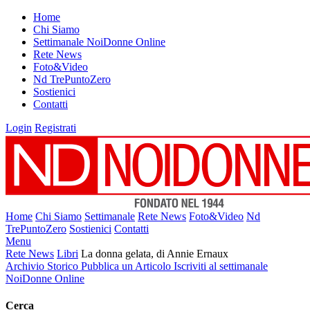
Home
Chi Siamo
Settimanale NoiDonne Online
Rete News
Foto&Video
Nd TrePuntoZero
Sostienici
Contatti
Login
Registrati
Home
Chi Siamo
Settimanale
Rete News
Foto&Video
Nd
TrePuntoZero
Sostienici
Contatti
Menu
Rete News
Libri
La donna gelata, di Annie Ernaux
Archivio Storico
Pubblica un Articolo
Iscriviti al settimanale
NoiDonne Online
Cerca