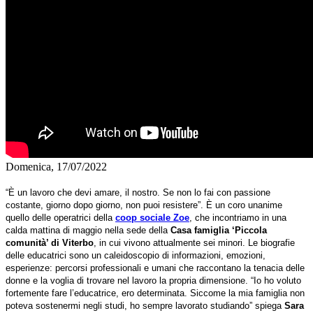
Domenica, 17/07/2022
“È un lavoro che devi amare, il nostro. Se non lo fai con passione
costante, giorno dopo giorno, non puoi resistere”. È un coro unanime
quello delle operatrici della
coop sociale Zoe
, che incontriamo in una
calda mattina di maggio nella sede della
Casa famiglia ‘Piccola
comunità’ di Viterbo
, in cui vivono attualmente sei minori. Le biografie
delle educatrici sono un caleidoscopio di informazioni, emozioni,
esperienze: percorsi professionali e umani che raccontano la tenacia delle
donne e la voglia di trovare nel lavoro la propria dimensione. “Io ho voluto
fortemente fare l’educatrice, ero determinata. Siccome la mia famiglia non
poteva sostenermi negli studi, ho sempre lavorato studiando” spiega
Sara