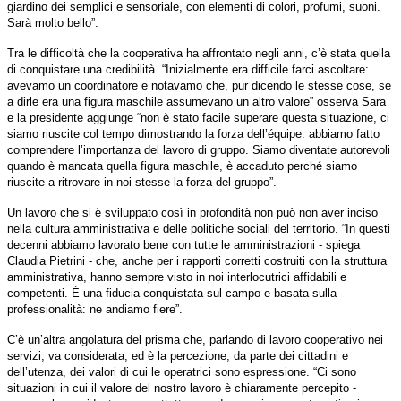
giardino dei semplici e sensoriale, con elementi di colori, profumi, suoni.
Sarà molto bello”.
Tra le difficoltà che la cooperativa ha affrontato negli anni, c’è stata quella
di conquistare una credibilità. “Inizialmente era difficile farci ascoltare:
avevamo un coordinatore e notavamo che, pur dicendo le stesse cose, se
a dirle era una figura maschile assumevano un altro valore” osserva Sara
e la presidente aggiunge “non è stato facile superare questa situazione, ci
siamo riuscite col tempo dimostrando la forza dell’équipe: abbiamo fatto
comprendere l’importanza del lavoro di gruppo. Siamo diventate autorevoli
quando è mancata quella figura maschile, è accaduto perché siamo
riuscite a ritrovare in noi stesse la forza del gruppo”.
Un lavoro che si è sviluppato così in profondità non può non aver inciso
nella cultura amministrativa e delle politiche sociali del territorio. “In questi
decenni abbiamo lavorato bene con tutte le amministrazioni - spiega
Claudia Pietrini - che, anche per i rapporti corretti costruiti con la struttura
amministrativa, hanno sempre visto in noi interlocutrici affidabili e
competenti. È una fiducia conquistata sul campo e basata sulla
professionalità: ne andiamo fiere”.
C’è un’altra angolatura del prisma che, parlando di lavoro cooperativo nei
servizi, va considerata, ed è la percezione, da parte dei cittadini e
dell’utenza, dei valori di cui le operatrici sono espressione. “Ci sono
situazioni in cui il valore del nostro lavoro è chiaramente percepito -