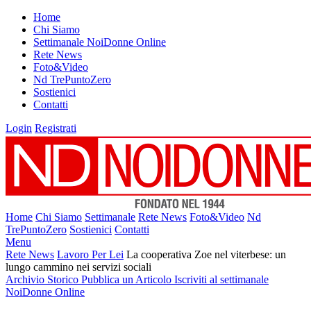
Home
Chi Siamo
Settimanale NoiDonne Online
Rete News
Foto&Video
Nd TrePuntoZero
Sostienici
Contatti
Login
Registrati
Home
Chi Siamo
Settimanale
Rete News
Foto&Video
Nd
TrePuntoZero
Sostienici
Contatti
Menu
Rete News
Lavoro Per Lei
La cooperativa Zoe nel viterbese: un
lungo cammino nei servizi sociali
Archivio Storico
Pubblica un Articolo
Iscriviti al settimanale
NoiDonne Online