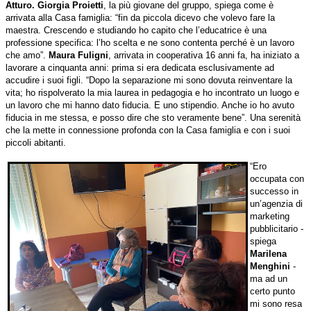
Atturo. Giorgia Proietti
, la più giovane del gruppo, spiega come è
arrivata alla Casa famiglia: “fin da piccola dicevo che volevo fare la
maestra. Crescendo e studiando ho capito che l’educatrice è una
professione specifica: l’ho scelta e ne sono contenta perché è un lavoro
che amo”.
Maura Fuligni
, arrivata in cooperativa 16 anni fa, ha iniziato a
lavorare a cinquanta anni: prima si era dedicata esclusivamente ad
accudire i suoi figli. “Dopo la separazione mi sono dovuta reinventare la
vita; ho rispolverato la mia laurea in pedagogia e ho incontrato un luogo e
un lavoro che mi hanno dato fiducia. E uno stipendio. Anche io ho avuto
fiducia in me stessa, e posso dire che sto veramente bene”. Una serenità
che la mette in connessione profonda con la Casa famiglia e con i suoi
piccoli abitanti.
“Ero
occupata con
successo in
un’agenzia di
marketing
pubblicitario -
spiega
Marilena
Menghini
-
ma ad un
certo punto
mi sono resa