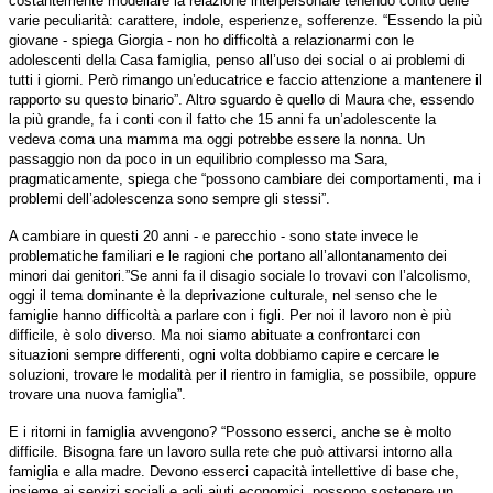
costantemente modellare la relazione interpersonale tenendo conto delle
varie peculiarità: carattere, indole, esperienze, sofferenze. “Essendo la più
giovane - spiega Giorgia - non ho difficoltà a relazionarmi con le
adolescenti della Casa famiglia, penso all’uso dei social o ai problemi di
tutti i giorni. Però rimango un’educatrice e faccio attenzione a mantenere il
rapporto su questo binario”. Altro sguardo è quello di Maura che, essendo
la più grande, fa i conti con il fatto che 15 anni fa un’adolescente la
vedeva coma una mamma ma oggi potrebbe essere la nonna. Un
passaggio non da poco in un equilibrio complesso ma Sara,
pragmaticamente, spiega che “possono cambiare dei comportamenti, ma i
problemi dell’adolescenza sono sempre gli stessi”.
A cambiare in questi 20 anni - e parecchio - sono state invece le
problematiche familiari e le ragioni che portano all’allontanamento dei
minori dai genitori.”Se anni fa il disagio sociale lo trovavi con l’alcolismo,
oggi il tema dominante è la deprivazione culturale, nel senso che le
famiglie hanno difficoltà a parlare con i figli. Per noi il lavoro non è più
difficile, è solo diverso.
Ma noi siamo abituate a confrontarci con
situazioni sempre differenti, ogni volta dobbiamo capire e cercare le
soluzioni, trovare le modalità per il rientro in famiglia, se possibile, oppure
trovare una nuova famiglia
”.
E i ritorni in famiglia avvengono? “
Possono esserci, anche se è molto
difficile. Bisogna fare un lavoro sulla rete che può attivarsi intorno alla
famiglia e alla madre. Devono esserci capacità intellettive di base che,
insieme ai servizi sociali e agli aiuti economici, possono sostenere un