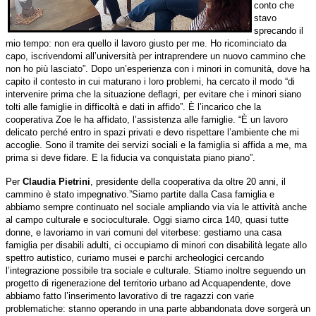
conto che
stavo
sprecando il
mio tempo: non era quello il lavoro giusto per me. Ho ricominciato da
capo, iscrivendomi all’università per intraprendere un nuovo cammino che
non ho più lasciato”. Dopo un’esperienza con i minori in comunità, dove ha
capito il contesto in cui maturano i loro problemi, ha cercato il modo “di
intervenire prima che la situazione deflagri, per evitare che i minori siano
tolti alle famiglie in difficoltà e dati in affido”. È l’incarico che la
cooperativa Zoe le ha affidato, l’assistenza alle famiglie. “È un lavoro
delicato perché entro in spazi privati e devo rispettare l’ambiente che mi
accoglie. Sono il tramite dei servizi sociali e la famiglia si affida a me, ma
prima si deve fidare. E la fiducia va conquistata piano piano”.
Per
Claudia Pietrini
, presidente della cooperativa da oltre 20 anni, il
cammino è stato impegnativo.”Siamo partite
dalla Casa famiglia e
abbiamo sempre continuato nel sociale ampliando via via le attività anche
al campo culturale e socioculturale. Oggi siamo circa 140, quasi tutte
donne, e lavoriamo in vari comuni del viterbese: gestiamo una casa
famiglia per disabili adulti, ci occupiamo di minori con disabilità legate allo
spettro autistico, curiamo musei e parchi archeologici cercando
l’integrazione possibile tra sociale e culturale. Stiamo inoltre seguendo un
progetto di rigenerazione del territorio urbano ad Acquapendente, dove
abbiamo fatto l’inserimento lavorativo di tre ragazzi con varie
problematiche: stanno operando in una parte abbandonata dove sorgerà un