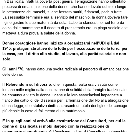
In Basilicata infatti la povertà post guerra, l’emigrazione hanno rallentato i
processi di emancipazione delle donne, che hanno dovuto subire a lungo
la prepotenza dei maschi, si che fossero mariti, fidanzati, padri o fratelli.
La sessualità femminile era al servizio del maschio, la donna doveva fare
figli e gestire le sue maternità da sola. L’aborto clandestino, col ferro da
calza dalle mammane o il decotto di prezzemolo era un piaga sociale che
metteva a dura prova la salute della donna.
Donne coraggiose hanno iniziato a organizzarsi nell’UDI già dal
1945, protagoniste attive delle lotte per l’occupazione delle terre, per
la casa, per il diritto allo studio, al lavoro, alla parità salariale e non
solo.
Gli anni ’70
, hanno dato una svolta radicale al percorso di emancipazione
delle donne.
Il Referendum sul divorzio
, che in questa realtà era vissuto come
lontano mille miglia dalla concezione di solidità della famiglia tradizionale,
ha comunque visto le donne lucane e le loro associazioni impegnate a
fianco dei cattolici del dissenso per l’affermazione del No alla abrogazione
di una legge, che stabiliva diritti sacrosanti di tutela dei figli e del coniuge
più debole in caso di fallimento di un matrimonio.
E in quegli anni si arrivò alla costituzione dei Consultori, per cui le
donne di Basilicata si mobilitarono con la realizzazione di
esperienze straordinarie.
Ad Avigliano, ad es. il Consultorio autogestito,