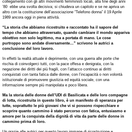
collegamento con gli altri movimenti femministi locali, alla fine degli anni
’80
ebbe una svolta decisiva; si chiudeva un capitolo e se ne apriva un
altro con la costituzione dell’associazione “Telefono donna” il 19 Aprile
1989 ancora oggi in piena attività.
“La storia che abbiamo ricostruito e raccontato ha il sapore del
tempo che abbiamo attraversato, quando cambiare il mondo appariva
obiettivo non solo legittimo, ma a portata di mano. Le cose
purtroppo sono andate diversamente…” scrivono le autrici a
conclusione del loro lavoro.
In effetti la realtà attuale è deprimente, con una guerra alle porte che
rischia di coinvolgerci tutti, con la pace offesa e denigrata, con la
negazione dei diritti dei più fragili, con l’attacco continuo ai diritti
conquistati con tanta fatica dalle donne, con l’incapacità o non volontà
istituzionale di promuovere giustizia ed equità sociale, con una
informazione sempre più manipolata e poco libera.
Ma la storia delle donne dell’UDI di Basilicata e delle loro compagne
di lotta, ricostruita in questo libro, è un manifesto di speranza per
tutte, soprattutto le più giovani che vi si possono rispecchiare e
scoprire quanto cammino è stato percorso con fatica, entusiasmo e
amore per la conquista della dignità di vita da parte delle donne in
cammino prima di loro.
Un grazie alle autrici per questo lavoro immane di ricostruzione e