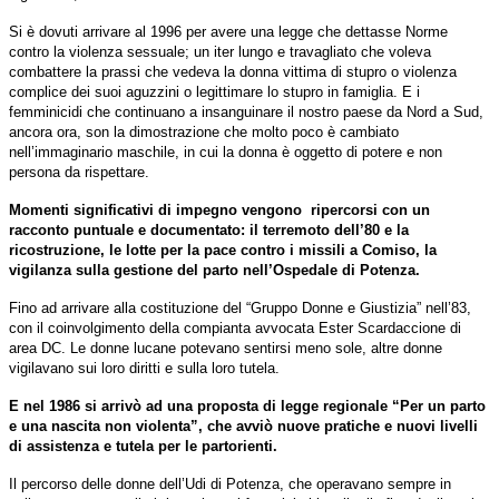
Si è dovuti arrivare al 1996 per avere una legge che dettasse Norme
contro la violenza sessuale; un iter lungo e travagliato che voleva
combattere la prassi che vedeva la donna vittima di stupro o violenza
complice dei suoi aguzzini o legittimare lo stupro in famiglia. E i
femminicidi che continuano a insanguinare il nostro paese da Nord a Sud,
ancora ora, son la dimostrazione che molto poco è cambiato
nell’immaginario maschile, in cui la donna è oggetto di potere e non
persona da rispettare.
Momenti significativi di impegno vengono
ripercorsi con un
racconto puntuale e documentato: il terremoto dell’80 e la
ricostruzione, le lotte per la pace contro i missili a Comiso, la
vigilanza sulla gestione del parto nell’Ospedale di Potenza.
Fino ad arrivare alla costituzione del “Gruppo Donne e Giustizia” nell’83,
con il coinvolgimento della compianta avvocata Ester Scardaccione di
area DC. Le donne lucane potevano sentirsi meno sole, altre donne
vigilavano sui loro diritti e sulla loro tutela.
E nel 1986 si arrivò ad una proposta di legge regionale “Per un parto
e una nascita non violenta”, che avviò nuove pratiche e nuovi livelli
di assistenza e tutela per le partorienti.
Il percorso delle donne dell’Udi di Potenza, che operavano sempre in