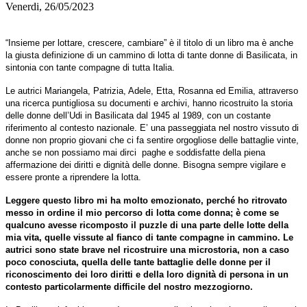
Venerdi, 26/05/2023
“Insieme per lottare, crescere, cambiare” è il titolo di un libro ma è anche
la giusta definizione di un cammino di lotta di tante donne di Basilicata, in
sintonia con tante compagne di tutta Italia.
Le autrici Mariangela, Patrizia, Adele, Etta, Rosanna ed Emilia, attraverso
una ricerca puntigliosa su documenti e archivi, hanno ricostruito la storia
delle donne dell’Udi in Basilicata dal 1945 al 1989, con un costante
riferimento al contesto nazionale. E’ una passeggiata nel nostro vissuto di
donne non proprio giovani che ci fa sentire orgogliose delle battaglie vinte,
anche se non possiamo mai dirci
paghe e soddisfatte della piena
affermazione dei diritti e dignità delle donne. Bisogna sempre vigilare e
essere pronte a riprendere la lotta.
Leggere questo libro mi ha molto emozionato, perché ho ritrovato
messo in ordine il mio percorso di lotta come donna; è come se
qualcuno avesse ricomposto il puzzle di una parte delle lotte della
mia vita, quelle vissute al fianco di tante compagne in cammino. Le
autrici sono state brave nel ricostruire una microstoria, non a caso
poco conosciuta, quella delle tante battaglie delle donne per il
riconoscimento dei loro diritti e della loro dignità di persona in un
contesto particolarmente difficile del nostro mezzogiorno.