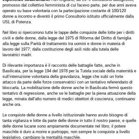
promosso dal collettivo femminista di cui facevo parte, per due anni aveva
operato su base volontaria con la partecipazione costante di 100/120
donne a incontro e diventò il primo Consultorio istituito ufficialmente dalla
USL di Potenza.
Nel libro si ripercorrono tutte le tappe delle conquiste delle lotte per i diritti
civili e delle donne, dalla legge del 1975 di Riforma del Diritto di famiglia
alla legge sulla Parità di trattamento tra uomini e donne in materia di
lavoro del 1977; dalla costituzione degli asili nido alla tutela delle
lavoratrici madri.
Di rilevante importanza è il racconto delle battaglie fatte, anche in
Basilicata, per la legge 194 del 1978 per la Tutela sociale della maternità e
sull’interruzione volontaria della gravidanza, legge che subì un forte
attacco da parte delle forze conservatrici con un tentativo referendario di
bloccarla. La mobilitazione delle donne anche in Basilicata fermò questo
tentativo di regressione, anche se le battaglie per la piena attuazione della
legge, minata dall’alto numero di medici obiettori di coscienza, continuano
anche ora.
Le conquiste delle donne a livello istituzionale hanno avuto bisogno di
tanta vigilanza e lotte da parte delle donne in tutto il nostro paese, e quelle
delle donne lucane sono ampiamente documentate nel libro; il potere
maschile è duro a morire e purtroppo, non sempre le conquiste a livello
legislativo, cambiano la mentalità maschile.