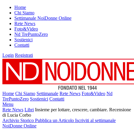
Home
Chi Siamo
Settimanale NoiDonne Online
Rete News
Foto&Video
Nd TrePuntoZero
Sostienici
Contatti
Login
Registrati
Home
Chi Siamo
Settimanale
Rete News
Foto&Video
Nd
TrePuntoZero
Sostienici
Contatti
Menu
Rete News
Libri
Insieme per lottare, crescere, cambiare. Recensione
di Lucia Corbo
Archivio Storico
Pubblica un Articolo
Iscriviti al settimanale
NoiDonne Online