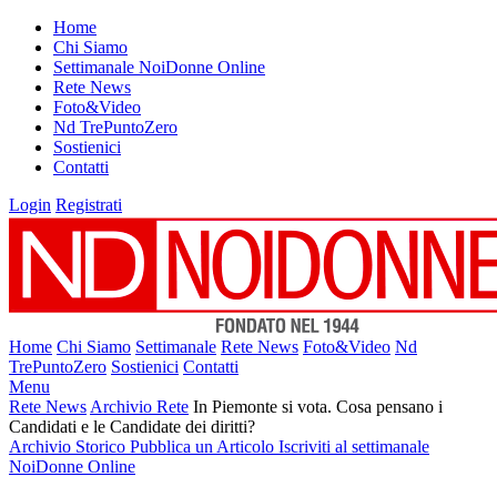
Home
Chi Siamo
Settimanale NoiDonne Online
Rete News
Foto&Video
Nd TrePuntoZero
Sostienici
Contatti
Login
Registrati
Home
Chi Siamo
Settimanale
Rete News
Foto&Video
Nd
TrePuntoZero
Sostienici
Contatti
Menu
Rete News
Archivio Rete
In Piemonte si vota. Cosa pensano i
Candidati e le Candidate dei diritti?
Archivio Storico
Pubblica un Articolo
Iscriviti al settimanale
NoiDonne Online