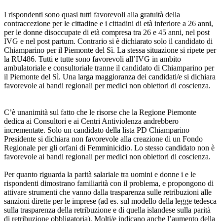
I rispondenti sono quasi tutti favorevoli alla gratuità della
contraccezione per le cittadine e i cittadini di età inferiore a 26 anni,
per le donne disoccupate di età compresa tra 26 e 45 anni, nel post
IVG e nel post partum. Contrario si è dichiarato solo il candidato di
Chiamparino per il Piemonte del Sì. La stessa situazione si ripete per
la RU486. Tutti e tutte sono favorevoli all’IVG in ambito
ambulatoriale e consultoriale tranne il candidato di Chiamparino per
il Piemonte del Sì. Una larga maggioranza dei candidati/e si dichiara
favorevole ai bandi regionali per medici non obiettori di coscienza.
C’è unanimità sul fatto che le risorse che la Regione Piemonte
dedica ai Consultori e ai Centri Antiviolenza andrebbero
incrementate. Solo un candidato della lista PD Chiamparino
Presidente si dichiara non favorevole alla creazione di un Fondo
Regionale per gli orfani di Femminicidio. Lo stesso candidato non è
favorevole ai bandi regionali per medici non obiettori di coscienza.
Per quanto riguarda la parità salariale tra uomini e donne i e le
rispondenti dimostrano familiarità con il problema, e propongono di
attivare strumenti che vanno dalla trasparenza sulle retribuzioni alle
sanzioni dirette per le imprese (ad es. sul modello della legge tedesca
sulla trasparenza della retribuzione e di quella islandese sulla parità
di retribuzione obbligatoria). Molti/e indicano anche l’aumento della