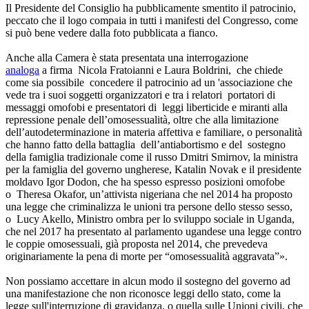
Il Presidente del Consiglio ha pubblicamente smentito il patrocinio,
peccato che il logo compaia in tutti i manifesti del Congresso, come
si può bene vedere dalla foto pubblicata a fianco.
Anche alla Camera è stata presentata una interrogazione
analoga
a firma Nicola Fratoianni e Laura Boldrini, che chiede
come sia possibile concedere il patrocinio ad un 'associazione che
vede tra i suoi soggetti organizzatori e tra i relatori portatori di
messaggi omofobi e presentatori di leggi liberticide e miranti alla
repressione penale dell’omosessualità, oltre che alla limitazione
dell’autodeterminazione in materia affettiva e familiare, o personalità
che hanno fatto della battaglia dell’antiabortismo e del sostegno
della famiglia tradizionale come il russo Dmitri Smirnov, la ministra
per la famiglia del governo ungherese, Katalin Novak e il presidente
moldavo Igor Dodon, che ha spesso espresso posizioni omofobe
o Theresa Okafor, un’attivista nigeriana che nel 2014 ha proposto
una legge che criminalizza le unioni tra persone dello stesso sesso,
o Lucy Akello, Ministro ombra per lo sviluppo sociale in Uganda,
che nel 2017 ha presentato al parlamento ugandese una legge contro
le coppie omosessuali, già proposta nel 2014, che prevedeva
originariamente la pena di morte per “omosessualità aggravata”».
Non possiamo accettare in alcun modo il sostegno del governo ad
una manifestazione che non riconosce leggi dello stato, come la
legge sull'interruzione di gravidanza, o quella sulle Unioni civili, che