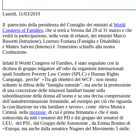
Lunedi, 11/03/2019
Il patrocinio della presidenza del Consiglio dei ministri al
World
Congress of Families
, che si terrà a Verona dal 29 al 31 marzo e che
vedrà la partecipazione, nella veste di relatori, dei ministri Marco
Bussetti (Istruzione), Lorenzo Fontana (Famiglia e Disabilità)
e Matteo Salvini (Interno) è l'ennesimo schiaffo alla nostra
Costituzione.
Infatti Il World Congress of Families, è stato segnalato con la
dicitura di gruppo istigatore all’odio da organismi internazionali
quali Southern Poverty Law Center (SPLC) e Human Rights
Campaign, perche' «Tra gli obiettivi del WCF - non rientra
soltanto la difesa della “famiglia naturale”, ma anche la promozione
di una concezione delle relazioni familiari basate sulla
subordinazione della donna all’uomo e su una decisa compressione
dell’autodeterminazione femminile, ad esempio per ciò che riguarda
la conciliazione tra vita familiare e lavoro», come rileva Monica
Cirinnà nella
mozione
di cui è prima firmataria e che è stata
sottoscritta da tutti i senatori del PD e dal gruppo dei senatori di
LEU, del PSI , dal Gruppo delle Autonomie , da Emma Bonino di
+Europa, ma anche dalla senatrice Nugnes del Movimento 5 stelle.