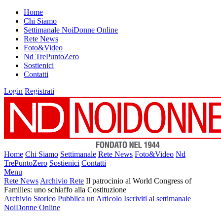
Home
Chi Siamo
Settimanale NoiDonne Online
Rete News
Foto&Video
Nd TrePuntoZero
Sostienici
Contatti
Login
Registrati
Home
Chi Siamo
Settimanale
Rete News
Foto&Video
Nd
TrePuntoZero
Sostienici
Contatti
Menu
Rete News
Archivio Rete
Il patrocinio al World Congress of
Families: uno schiaffo alla Costituzione
Archivio Storico
Pubblica un Articolo
Iscriviti al settimanale
NoiDonne Online