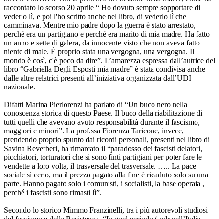
raccontato lo scorso 20 aprile “ Ho dovuto sempre sopportare di
vederlo lì, e poi l'ho scritto anche nel libro, di vederlo lì che
camminava. Mentre mio padre dopo la guerra è stato arrestato,
perché era un partigiano e perché era marito di mia madre. Ha fatto
un anno e sette di galera, da innocente visto che non aveva fatto
niente di male. È proprio stata una vergogna, una vergogna. Il
mondo è così, c'è poco da dire”. L’amarezza espressa dall’autrice del
libro “Gabriella Degli Esposti mia madre” è stata condivisa anche
dalle altre relatrici presenti all’iniziativa organizzata dall’UDI
nazionale.
Difatti Marina Pierlorenzi ha parlato di “Un buco nero nella
conoscenza storica di questo Paese. Il buco della riabilitazione di
tutti quelli che avevano avuto responsabilità durante il fascismo,
maggiori e minori”. La prof.ssa Fiorenza Taricone, invece,
prendendo proprio spunto dai ricordi personali, presenti nel libro di
Savina Reverberi, ha rimarcato il “paradosso dei fascisti delatori,
picchiatori, torturatori che si sono finti partigiani per poter fare le
vendette a loro volta, il trasversale del trasversale. ….. La pace
sociale sì certo, ma il prezzo pagato alla fine è ricaduto solo su una
parte. Hanno pagato solo i comunisti, i socialisti, la base operaia ,
perché i fascisti sono rimasti lì”.
Secondo lo storico Mimmo Franzinelli, tra i più autorevoli studiosi
del fascismo e della Resistenza, “In quel periodo ( ndr nell’Italia