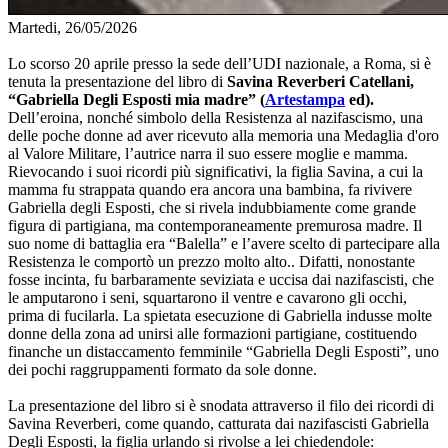
Martedi, 26/05/2026
Lo scorso 20 aprile presso la sede dell’UDI nazionale, a Roma, si è
tenuta la presentazione del libro di
Savina Reverberi Catellani,
“Gabriella Degli Esposti mia madre” (
Artestampa
ed).
Dell’eroina, nonché simbolo della Resistenza al nazifascismo, una
delle poche donne ad aver ricevuto alla memoria una Medaglia d'oro
al Valore Militare, l’autrice narra il suo essere moglie e mamma.
Rievocando i suoi ricordi più significativi, la figlia Savina, a cui la
mamma fu strappata quando era ancora una bambina, fa rivivere
Gabriella degli Esposti, che si rivela indubbiamente come grande
figura di partigiana, ma contemporaneamente premurosa madre. Il
suo nome di battaglia era “Balella” e l’avere scelto di partecipare alla
Resistenza le comportò un prezzo molto alto.. Difatti, nonostante
fosse incinta, fu barbaramente seviziata e uccisa dai nazifascisti, che
le amputarono i seni, squartarono il ventre e cavarono gli occhi,
prima di fucilarla. La spietata esecuzione di Gabriella indusse molte
donne della zona ad unirsi alle formazioni partigiane, costituendo
finanche un distaccamento femminile “Gabriella Degli Esposti”, uno
dei pochi raggruppamenti formato da sole donne.
La presentazione del libro si è snodata attraverso il filo dei ricordi di
Savina Reverberi, come quando, catturata dai nazifascisti Gabriella
Degli Esposti, la figlia urlando si rivolse a lei chiedendole: