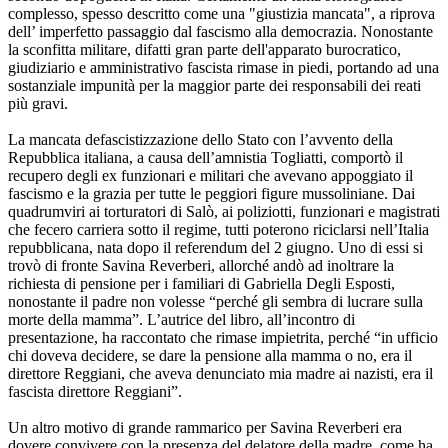
complesso, spesso descritto come una "giustizia mancata", a riprova
dell’ imperfetto passaggio dal fascismo alla democrazia. Nonostante
la sconfitta militare, difatti gran parte dell'apparato burocratico,
giudiziario e amministrativo fascista rimase in piedi, portando ad una
sostanziale impunità per la maggior parte dei responsabili dei reati
più gravi.
La mancata defascistizzazione dello Stato con l’avvento della
Repubblica italiana, a causa dell’amnistia Togliatti, comportò il
recupero degli ex funzionari e militari che avevano appoggiato il
fascismo e la grazia per tutte le peggiori figure mussoliniane. Dai
quadrumviri ai torturatori di Salò, ai poliziotti, funzionari e magistrati
che fecero carriera sotto il regime, tutti poterono riciclarsi nell’Italia
repubblicana, nata dopo il referendum del 2 giugno. Uno di essi si
trovò di fronte Savina Reverberi, allorché andò ad inoltrare la
richiesta di pensione per i familiari di Gabriella Degli Esposti,
nonostante il padre non volesse “perché gli sembra di lucrare sulla
morte della mamma”. L’autrice del libro, all’incontro di
presentazione, ha raccontato che rimase impietrita, perché “in ufficio
chi doveva decidere, se dare la pensione alla mamma o no, era il
direttore Reggiani, che aveva denunciato mia madre ai nazisti, era il
fascista direttore Reggiani”.
Un altro motivo di grande rammarico per Savina Reverberi era
dovere convivere con la presenza del delatore della madre, come ha