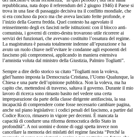
repubblicana, nata dopo il referendum del 2 giugno 1946) il Paese si
trova in una fase di passaggio decisiva tra il conflitto mondiale, che
si era concluso da poco ma che aveva lasciato ferite profonde, e
l’inizio della Guerra fredda. Quel contesto ha agevolato il
reinserimento degli ex fascisti nelle istituzioni: con il blocco anti-
comunista, i governi di centro-destra trovarono utile ricorrere ai
servizi dei funzionari, che avevano costituito l’ossatura del regime.
La magistratura è passata totalmente indenne all’epurazione e ha
avuto un ruolo chiave nell’evitare le condanne agli esponenti del
fascismo più compromessi, applicando in maniera estensiva
l’amnistia voluta dal ministro della Giustizia, Palmiro Togliatti”.
Sempre a dire dello storico su citato ”Togliatti non la voleva,
gliel’hanno imposta la Democrazia Cristiana, l’Uomo Qualunque, la
Chiesa e una parte dell’opinione pubblica. Non la voleva, ma ha
capito che, mettendosi di traverso, saltava il governo. Durante il mio
lavoro di ricerca sono rimasto basito nel vedere una certa
impreparazione da parte della classe dirigente antifascista, la sua
incapacità di comprendere come fosse necessario cambiare pagina,
anche sul piano legislativo: i codici penali del fascismo, a partire dal
Codice Rocco, rimasero in vigore per decenni. È mancata la
capacità di condurre una riforma democratica dello Stato in
profondità”. A noi uomini e donne di oggi spetta invece non
cancellare la memoria dei misfatti del regime fascista “Perché la