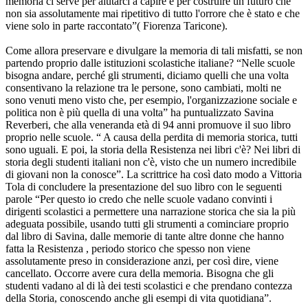
memoria ci serve per aiutarci a capire e per costruire un futuro che
non sia assolutamente mai ripetitivo di tutto l'orrore che è stato e che
viene solo in parte raccontato”( Fiorenza Taricone).
Come allora preservare e divulgare la memoria di tali misfatti, se non
partendo proprio dalle istituzioni scolastiche italiane? “Nelle scuole
bisogna andare, perché gli strumenti, diciamo quelli che una volta
consentivano la relazione tra le persone, sono cambiati, molti ne
sono venuti meno visto che, per esempio, l'organizzazione sociale e
politica non è più quella di una volta” ha puntualizzato Savina
Reverberi, che alla veneranda età di 94 anni promuove il suo libro
proprio nelle scuole. “ A causa della perdita di memoria storica, tutti
sono uguali. E poi, la storia della Resistenza nei libri c'è? Nei libri di
storia degli studenti italiani non c'è, visto che un numero incredibile
di giovani non la conosce”. La scrittrice ha così dato modo a Vittoria
Tola di concludere la presentazione del suo libro con le seguenti
parole “Per questo io credo che nelle scuole vadano convinti i
dirigenti scolastici a permettere una narrazione storica che sia la più
adeguata possibile, usando tutti gli strumenti a cominciare proprio
dal libro di Savina, dalle memorie di tante altre donne che hanno
fatta la Resistenza , periodo storico che spesso non viene
assolutamente preso in considerazione anzi, per così dire, viene
cancellato. Occorre avere cura della memoria. Bisogna che gli
studenti vadano al di là dei testi scolastici e che prendano contezza
della Storia, conoscendo anche gli esempi di vita quotidiana”.