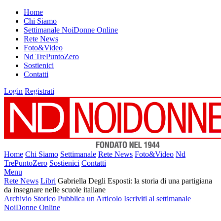
Home
Chi Siamo
Settimanale NoiDonne Online
Rete News
Foto&Video
Nd TrePuntoZero
Sostienici
Contatti
Login
Registrati
Home
Chi Siamo
Settimanale
Rete News
Foto&Video
Nd
TrePuntoZero
Sostienici
Contatti
Menu
Rete News
Libri
Gabriella Degli Esposti: la storia di una partigiana
da insegnare nelle scuole italiane
Archivio Storico
Pubblica un Articolo
Iscriviti al settimanale
NoiDonne Online