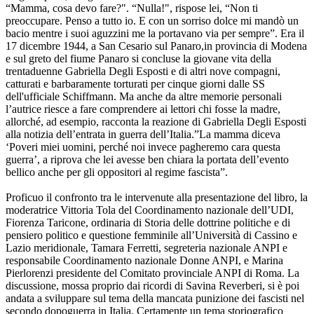
“Mamma, cosa devo fare?". “Nulla!", rispose lei, “Non ti
preoccupare. Penso a tutto io. E con un sorriso dolce mi mandò un
bacio mentre i suoi aguzzini me la portavano via per sempre”. Era il
17 dicembre 1944, a San Cesario sul Panaro,in provincia di Modena
e sul greto del fiume Panaro si concluse la giovane vita della
trentaduenne Gabriella Degli Esposti e di altri nove compagni,
catturati e barbaramente torturati per cinque giorni dalle SS
dell'ufficiale Schiffmann. Ma anche da altre memorie personali
l’autrice riesce a fare comprendere ai lettori chi fosse la madre,
allorché, ad esempio, racconta la reazione di Gabriella Degli Esposti
alla notizia dell’entrata in guerra dell’Italia.”La mamma diceva
‘Poveri miei uomini, perché noi invece pagheremo cara questa
guerra’, a riprova che lei avesse ben chiara la portata dell’evento
bellico anche per gli oppositori al regime fascista”.
Proficuo il confronto tra le intervenute alla presentazione del libro, la
moderatrice Vittoria Tola del Coordinamento nazionale dell’UDI,
Fiorenza Taricone, ordinaria di Storia delle dottrine politiche e di
pensiero politico e questione femminile all’Università di Cassino e
Lazio meridionale, Tamara Ferretti, segreteria nazionale ANPI e
responsabile Coordinamento nazionale Donne ANPI, e Marina
Pierlorenzi presidente del Comitato provinciale ANPI di Roma. La
discussione, mossa proprio dai ricordi di Savina Reverberi, si è poi
andata a sviluppare sul tema della mancata punizione dei fascisti nel
secondo dopoguerra in Italia. Certamente un tema storiografico