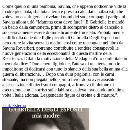
Come quello di una bambina, Savina, che appena dodicenne vide la
madre picchiata, sbattuta a terra e presa a calci dai nazifascisti, che
volevano costringerla a rivelare i nomi dei suoi compagni partigiani.
Savina allora urlò “Mamma cosa devo fare?” E Gabriella le mandò
un bacio dalla camionetta, prima di scomparire dietro al cancello e
successivamente essere drammaticamente trucidata. Probabilmente
le difficoltà delle due figlie piccole di Gabriella Degli Esposti nel
percorrere la vita senza la madre, così come raccontate nel libro da
Savina Reverberi, potranno contribuire a rendere consapevoli le
nuove generazioni della eccezionalità di questa martire della
Resistenza. Difatti la motivazione della Medaglia d'oro conferitale in
memoria dice: "Due tenere figliolette, l'attesa di una terza, non le
impedirono di dedicarsi con tutto lo slancio della sua bella anima alla
guerra di liberazione….Dopo una dura prigionia, con le carni
straziate, ma non piegata nello spirito fiero, dopo aver assistito
all'esecuzione di dieci suoi compagni, affrontava il plotone di
esecuzione con il sorriso sulle labbra e cadeva invocando un'ultima
volta l'Italia adorata. Leggendaria figura di eroina e di martire.".
Link Esterno