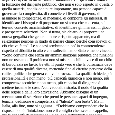
la funzione del dirigente pubblico, che non è solo esperto in questa o
quella materia, condizione pure importante, ma persona capace di
governare la complessità, di connettere i livelli di governo, di
assumere le competenze, di mediarle, di comporre gli interessi, di
identificare i bisogni e di progettare un sistema che consenta, sul
terreno concreto amministrativo, di identificare gli interessi in gioco
e prospettare soluzioni. Non si tratta, sia chiaro, di proporre una
nuova gergalità che genera timore e rispetto apparente, ma di
selezionare persone in grado di parlare chiaro perché consapevoli di
ciò che va fatto”. Le sue tesi sembrano un po’ in controtendenza
rispetto al dibattito in atto e che sollecita meno Stato e meno vincoli.
“Sono convinta che senza un’amministrazione pubblica che funzioni
non ne usciamo. Il problema non si misura a chili: invece di un chilo
di burocrazia ne lascio tre etti. Il punto vero è che la burocrazia deve
essere di una qualità diversa, mettendo fine al circuito perverso della
cattiva politica che genera cattiva burocrazia. La qualità richiede più
professionalità e non meno, più capacità giuridica e non meno, più
competenze tecniche e non meno, più capacità di dirigere e di
mettere insieme le cose. Non vedo altra strada: il nodo è la qualità
delle regole e della loro attivazione. Abbiamo bisogno di un
meccanismo di selezione che premi le persone capaci di impegno,
tenacia, dedizione e competenza: il “talento” non basta”. Ma in
Italia, alla fine, tutto si aggiusta…“Dobbiamo comprendere che la
risposta non è l’intuizione, non è il coniglio che esce dal cappello,