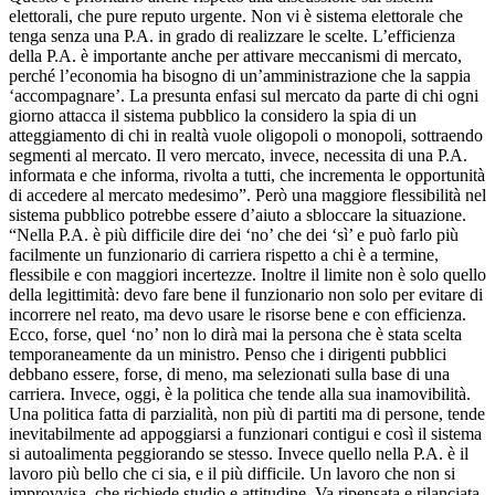
elettorali, che pure reputo urgente. Non vi è sistema elettorale che
tenga senza una P.A. in grado di realizzare le scelte. L’efficienza
della P.A. è importante anche per attivare meccanismi di mercato,
perché l’economia ha bisogno di un’amministrazione che la sappia
‘accompagnare’. La presunta enfasi sul mercato da parte di chi ogni
giorno attacca il sistema pubblico la considero la spia di un
atteggiamento di chi in realtà vuole oligopoli o monopoli, sottraendo
segmenti al mercato. Il vero mercato, invece, necessita di una P.A.
informata e che informa, rivolta a tutti, che incrementa le opportunità
di accedere al mercato medesimo”. Però una maggiore flessibilità nel
sistema pubblico potrebbe essere d’aiuto a sbloccare la situazione.
“Nella P.A. è più difficile dire dei ‘no’ che dei ‘sì’ e può farlo più
facilmente un funzionario di carriera rispetto a chi è a termine,
flessibile e con maggiori incertezze. Inoltre il limite non è solo quello
della legittimità: devo fare bene il funzionario non solo per evitare di
incorrere nel reato, ma devo usare le risorse bene e con efficienza.
Ecco, forse, quel ‘no’ non lo dirà mai la persona che è stata scelta
temporaneamente da un ministro. Penso che i dirigenti pubblici
debbano essere, forse, di meno, ma selezionati sulla base di una
carriera. Invece, oggi, è la politica che tende alla sua inamovibilità.
Una politica fatta di parzialità, non più di partiti ma di persone, tende
inevitabilmente ad appoggiarsi a funzionari contigui e così il sistema
si autoalimenta peggiorando se stesso. Invece quello nella P.A. è il
lavoro più bello che ci sia, e il più difficile. Un lavoro che non si
improvvisa, che richiede studio e attitudine. Va ripensata e rilanciata