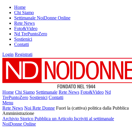
Home
Chi Siamo
Settimanale NoiDonne Online
Rete News
Foto&Video
Nd TrePuntoZero
Sostienici
Contatti
Login
Registrati
Home
Chi Siamo
Settimanale
Rete News
Foto&Video
Nd
TrePuntoZero
Sostienici
Contatti
Menu
Rete News
Noi Rete Donne
Fuori la (cattiva) politica dalla Pubblica
Amministrazione
Archivio Storico
Pubblica un Articolo
Iscriviti al settimanale
NoiDonne Online