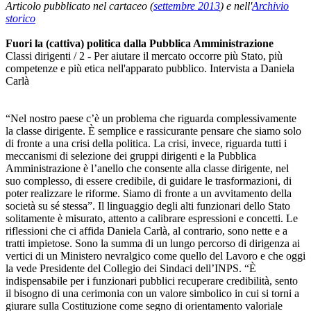
Articolo pubblicato nel cartaceo (
settembre 2013
) e nell'
Archivio
storico
Fuori la (cattiva) politica dalla Pubblica Amministrazione
Classi dirigenti / 2 - Per aiutare il mercato occorre più Stato, più
competenze e più etica nell'apparato pubblico. Intervista a Daniela
Carlà
“Nel nostro paese c’è un problema che riguarda complessivamente
la classe dirigente. È semplice e rassicurante pensare che siamo solo
di fronte a una crisi della politica. La crisi, invece, riguarda tutti i
meccanismi di selezione dei gruppi dirigenti e la Pubblica
Amministrazione è l’anello che consente alla classe dirigente, nel
suo complesso, di essere credibile, di guidare le trasformazioni, di
poter realizzare le riforme. Siamo di fronte a un avvitamento della
società su sé stessa”. Il linguaggio degli alti funzionari dello Stato
solitamente è misurato, attento a calibrare espressioni e concetti. Le
riflessioni che ci affida Daniela Carlà, al contrario, sono nette e a
tratti impietose. Sono la summa di un lungo percorso di dirigenza ai
vertici di un Ministero nevralgico come quello del Lavoro e che oggi
la vede Presidente del Collegio dei Sindaci dell’INPS. “È
indispensabile per i funzionari pubblici recuperare credibilità, sento
il bisogno di una cerimonia con un valore simbolico in cui si torni a
giurare sulla Costituzione come segno di orientamento valoriale