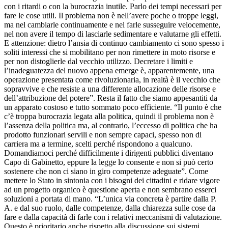
con i ritardi o con la burocrazia inutile. Parlo dei tempi necessari per
fare le cose utili. Il problema non è nell’avere poche o troppe leggi,
ma nel cambiarle continuamente e nel farle susseguire velocemente,
nel non avere il tempo di lasciarle sedimentare e valutarne gli effetti.
E attenzione: dietro l’ansia di continuo cambiamento ci sono spesso i
soliti interessi che si mobilitano per non rimettere in moto risorse e
per non distoglierle dal vecchio utilizzo. Decretare i limiti e
l’inadeguatezza del nuovo appena emerge è, apparentemente, una
operazione presentata come rivoluzionaria, in realtà è il vecchio che
sopravvive e che resiste a una differente allocazione delle risorse e
dell’attribuzione del potere”. Resta il fatto che siamo appesantiti da
un apparato costoso e tutto sommato poco efficiente. “Il punto è che
c’è troppa burocrazia legata alla politica, quindi il problema non è
l’assenza della politica ma, al contrario, l’eccesso di politica che ha
prodotto funzionari servili e non sempre capaci, spesso non di
carriera ma a termine, scelti perché rispondono a qualcuno.
Domandiamoci perché difficilmente i dirigenti pubblici diventano
Capo di Gabinetto, eppure la legge lo consente e non si può certo
sostenere che non ci siano in giro competenze adeguate”. Come
mettere lo Stato in sintonia con i bisogni dei cittadini e ridare vigore
ad un progetto organico è questione aperta e non sembrano esserci
soluzioni a portata di mano. “L’unica via concreta è partire dalla P.
A. e dal suo ruolo, dalle competenze, dalla chiarezza sulle cose da
fare e dalla capacità di farle con i relativi meccanismi di valutazione.
Questo è prioritario anche rispetto alla discussione sui sistemi