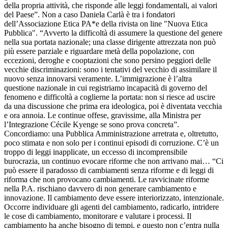
della propria attività, che risponde alle leggi fondamentali, ai valori
del Paese”. Non a caso Daniela Carlà è tra i fondatori
dell’Associazione Etica PA*e della rivista on line "Nuova Etica
Pubblica". “Avverto la difficoltà di assumere la questione del genere
nella sua portata nazionale; una classe dirigente attrezzata non può
più essere parziale e riguardare metà della popolazione, con
eccezioni, deroghe e cooptazioni che sono persino peggiori delle
vecchie discriminazioni: sono i tentativi del vecchio di assimilare il
nuovo senza innovarsi veramente. L’immigrazione è l’altra
questione nazionale in cui registriamo incapacità di governo del
fenomeno e difficoltà a coglierne la portata: non si riesce ad uscire
da una discussione che prima era ideologica, poi è diventata vecchia
e ora annoia. Le continue offese, gravissime, alla Ministra per
l’Integrazione Cécile Kyenge se sono prova concreta”.
Concordiamo: una Pubblica Amministrazione arretrata e, oltretutto,
poco stimata e non solo per i continui episodi di corruzione. C’è un
troppo di leggi inapplicate, un eccesso di incomprensibile
burocrazia, un continuo evocare riforme che non arrivano mai… “Ci
può essere il paradosso di cambiamenti senza riforme e di leggi di
riforma che non provocano cambiamenti. Le ravvicinate riforme
nella P.A. rischiano davvero di non generare cambiamento e
innovazione. Il cambiamento deve essere interiorizzato, intenzionale.
Occorre individuare gli agenti del cambiamento, radicarlo, intridere
le cose di cambiamento, monitorare e valutare i processi. Il
cambiamento ha anche bisogno di tempi, e questo non c’entra nulla