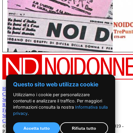
Questo sito web utilizza cookie
Home
Chi Siamo
Utilizziamo i cookie per personalizzare
Settimanale
contenuti e analizzare il traffico. Per maggiori
Rete News
informazioni consulta la nostra
Informativa sulla
Foto&Video
privacy
.
Sostienici
Contatti
©2019 - NoiDonne - Iscrizione ROC n.33421 del 23 /09/ 2019 -
Accetta tutto
Rifiuta tutto
P.IVA 00878931005