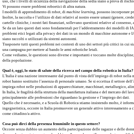
uso, che i livelli di sicurezza della navigazione della sedia siano a prova di risc
Vi possono essere problemi roboetici di altra natura.
I modelli di apprendimento di robot, di
machine learning
, possono incorporare pr
Inoltre, la raccolta e l’utilizzo di dati relativi al nostro essere umani (genere, c
cartelle cliniche, i nostri fati finanziari, sollevano questioni relative al consenso, 
Se da un lato questi dati sono fondamentali per l’addestramento dei modelli di IA 
problemi etici legati alla privacy dei dati in un mondo di macchine autonome e IA
siano raccolti o utilizzati da sistemi autonomi.
Trasponete tutti questi problemi nei contesti di uno dei settori più critici in cui 
una campagna per mettere al bando le armi robotiche letali.
Come vediamo, le questioni sono diverse e importanti e toccano molte discipline, no
della popolazione.
Qual è, oggi, lo stato di salute della ricerca nel campo della robotica in Italia?
L’Italia è una nazione interessante dal punto di vista dell’impiego di robot nella
robot hanno sostituito l’assenza di personale umano. Se si eccettua il settore dell
impiega robot nelle produzioni di apparecchiature, macchinari, metallurgico, alime
In Italia, le fragilità della struttura della manifattura italiana e del mercato del l
principalmente alle professioni che riguardano la gestione e l’impiego dei dati.
Quello che è necessario, e a Scuola di Robotica stiamo insistendo molto, è informar
ingegneristica, occorre in Italia promuovere un generale attivo interessamento a 
come cittadino/a attivo.
Cosa può dirci della presenza femminile in questo settore?
Occorre senza dubbio un aumento della partecipazione delle ragazze e delle donne n