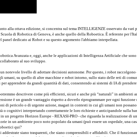
to alla ottava edizione, si concentra sul tema INTELLIGENZE osservato da vari punti
a Scuola di Robotica di Genova, è anche quello della Roboetica. È referente per l'Ita
 nel panel dedicato ai Robot e su questo argomento l'abbiamo interpellata.
a Robotica Avanzata e, oggi, anche le applicazioni di Intelligenza Artificiale che sono
ollaborato al suo sviluppo.
un notevole livello di adottare decisioni autonome. Per questo, i robot raccolgono 
 umani, su quello di altre macchine e robot intorno, sullo stato delle reti di comu
ti per apprendere da grandi quantità di dati, consentendo ai sistemi di IA di prende
remmo descrivere come più efficienti, sicuri e anche più “naturali” in ambienti ant
prensione è un grande vantaggio rispetto a doverlo riprogrammare per ogni funzione 
i di pericolo o di urgente azione, magari in contesti in cui gli umani non possano 
à o cognitivi interpretando correttamente le loro richieste e anticipandole sulla bas
in un progetto Horizon Europe - REXASI-PRO - che riguarda la realizzazione di un si
torie in un ambiente poco noto popolato da umani (può essere un ospedale, una casa 
roboetici qui?
i addestrate siano trasparenti, che siano comprensibili e affidabili. Che il funzionam