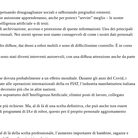
rpetuando disuguaglianze sociali e rafforzando pregiudizi esistenti.
acchine autonome apprenderanno, anche per poterci “servire” meglio – le nostre
lligenza artificiale o di terzi.
di archiviazione, accesso e protezione di queste informazioni. Uno dei principali
ersonali. Noi utenti spesso non siamo consapevoli di come i nostri dati personali
to diffuse, dai droni a robot mobili e sono di difficilissimo controllo. È in corso
 sono stati diversi interventi autorevoli, con una diffusa attenzione anche da parte
ione dovuta probabilmente a un effetto mondiale. Durante gli anni del Covid, i
te alle operazioni internazionali della ex FIAT, l’industria manifatturiera italiana
 decennio più che in altre nazioni.
ro soprattutto dell’Intelligenza Artificiale, elimini posti di lavoro, collegato
 più richieste. Ma, al di là di una scelta definitiva, che può anche non essere
di programmi di IA e di robot, questo per il proprio personale aggiornamento
l di là della scelta professionale, l’aumento importante di bambine, ragazze e