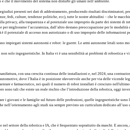
hio e che il movimento del sistema non disturbi gli umani nell’ambiente.
egiudizi presenti nei dati di addestramento, producendo risultati discriminatori, pe
redenze, fedi, culture, tendenze politiche, ecc), tutte le nostre abitudini – che le m
alla privacy, alla trasparenza e al potenziale uso improprio da parte dei sistemi di inte
e per migliorarne l’accuratezza, dall’altro destano preoccupazione per le modalità 
 è il potenziale di accesso non autorizzato o di uso improprio delle informazioni p
siano impiegati sistemi autonomi e robot: le guerre. Le armi autonome letali sono mol
n solo ingegneristiche. In Italia vi è una sensibilità ai problemi di roboetica e vi
 manifattura, con una crescita continua delle installazioni e, nel 2024, una contraz
’automotive, dove l’Italia è in posizione sfavorevole anche per via delle vicende lega
ntare e farmaceutico, nei quali il numero di robot installati è cresciuto nell'ultimo
avoro sono tali che esiste un reale rischio che l’introduzione della robotica, oggi inve
e i giovani e le famiglie sul futuro delle professioni, quelle ingegneristiche sono le
che nell’orientamento agli studi sia sempre previsto un curriculum dedicato all’uso 
el settore della robotica e IA, che è frequentato soprattutto da maschi. E ancora, a