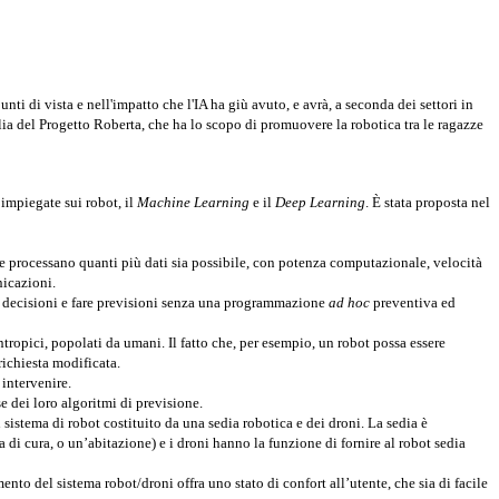
 di vista e nell'impatto che l'IA ha giù avuto, e avrà, a seconda dei settori in
lia del Progetto Roberta, che ha lo scopo di promuovere la robotica tra le ragazze
 impiegate sui robot, il
Machine Learning
e il
Deep Learning
. È stata proposta nel
e processano quanti più dati sia possibile, con potenza computazionale, velocità
nicazioni.
re decisioni e fare previsioni senza una programmazione
ad hoc
preventiva ed
ropici, popolati da umani. Il fatto che, per esempio, un robot possa essere
richiesta modificata.
intervenire.
e dei loro algoritmi di previsione.
stema di robot costituito da una sedia robotica e dei droni. La sedia è
di cura, o un’abitazione) e i droni hanno la funzione di fornire al robot sedia
ento del sistema robot/droni offra uno stato di confort all’utente, che sia di facile