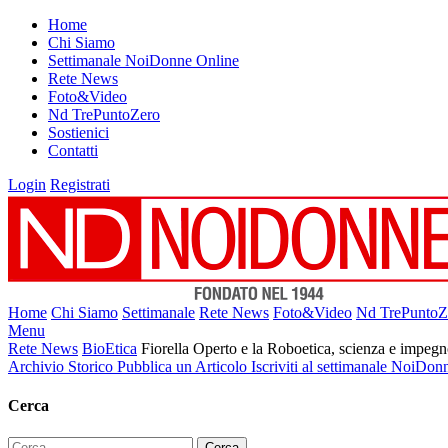
Home
Chi Siamo
Settimanale NoiDonne Online
Rete News
Foto&Video
Nd TrePuntoZero
Sostienici
Contatti
Login
Registrati
Home
Chi Siamo
Settimanale
Rete News
Foto&Video
Nd TrePuntoZ
Menu
Rete News
BioEtica
Fiorella Operto e la Roboetica, scienza e impegno
Archivio Storico
Pubblica un Articolo
Iscriviti al settimanale NoiDon
Cerca