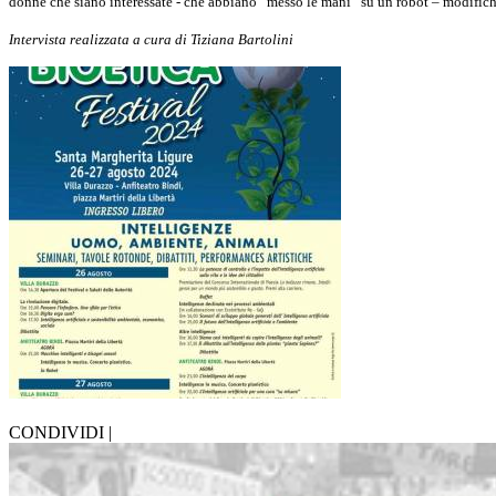
donne che siano interessate - che abbiano “messo le mani” su un robot – modifich
Intervista realizzata a cura di Tiziana Bartolini
CONDIVIDI |