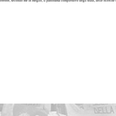
erebbe, secondo me in meglio, il panorama complessivo degli studi, delle ricerche e