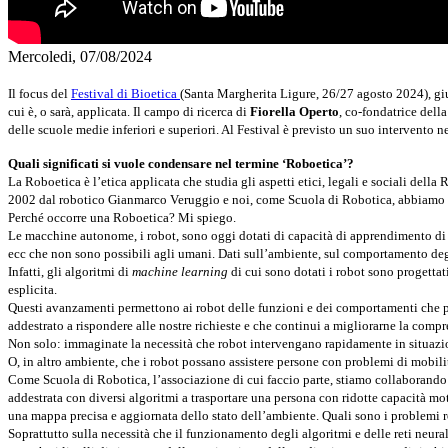
Mercoledi, 07/08/2024
Il focus del
Festival di Bioetica
(Santa Margherita Ligure, 26/27 agosto 2024), giun
cui è, o sarà, applicata.
Il campo di ricerca di
Fiorella Operto
, co-fondatrice dell
delle scuole medie inferiori e superiori. Al Festival è previsto un suo intervento
Quali significati si vuole condensare nel termine
‘
Roboetica
’
?
La Roboetica è l’etica applicata che studia gli aspetti etici, legali e sociali dell
2002 dal robotico Gianmarco Veruggio e noi, come Scuola di Robotica, abbiamo c
Perché occorre una Roboetica? Mi spiego.
Le macchine autonome, i robot, sono oggi dotati di capacità di apprendimento di 
ecc che non sono possibili agli umani. Dati sull’ambiente, sul comportamento degli
Infatti, gli algoritmi di
machine learning
di cui sono dotati i robot sono progetta
esplicita.
Questi avanzamenti permettono ai robot delle funzioni e dei comportamenti che pot
addestrato a rispondere alle nostre richieste e che continui a migliorarne la com
Non solo: immaginate la necessità che robot intervengano rapidamente in situazion
O, in altro ambiente, che i robot possano assistere persone con problemi di mobilit
Come Scuola di Robotica, l’associazione di cui faccio parte, stiamo collaborando 
addestrata con diversi algoritmi a trasportare una persona con ridotte capacità mo
una mappa precisa e aggiornata dello stato dell’ambiente. Quali sono i problemi 
Soprattutto sulla necessità che il funzionamento degli algoritmi e delle reti neural